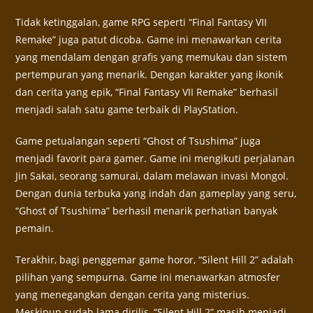
Tidak ketinggalan, game RPG seperti “Final Fantasy VII
Remake” juga patut dicoba. Game ini menawarkan cerita
yang mendalam dengan grafis yang memukau dan sistem
pertempuran yang menarik. Dengan karakter yang ikonik
dan cerita yang epik, “Final Fantasy VII Remake” berhasil
menjadi salah satu game terbaik di PlayStation.
Game petualangan seperti “Ghost of Tsushima” juga
menjadi favorit para gamer. Game ini mengikuti perjalanan
Jin Sakai, seorang samurai, dalam melawan invasi Mongol.
Dengan dunia terbuka yang indah dan gameplay yang seru,
“Ghost of Tsushima” berhasil menarik perhatian banyak
pemain.
Terakhir, bagi penggemar game horor, “Silent Hill 2” adalah
pilihan yang sempurna. Game ini menawarkan atmosfer
yang menegangkan dengan cerita yang misterius.
Meskipun sudah lama dirilis, “Silent Hill 2” masih menjadi