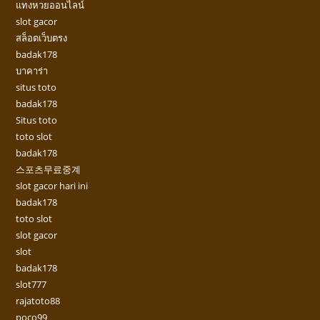
แทงหวยออนไลน์
slot gacor
สล็อตเว็บตรง
badak178
บาคาร่า
situs toto
badak178
Situs toto
toto slot
badak178
스포츠무료중계
slot gacor hari ini
badak178
toto slot
slot gacor
slot
badak178
slot777
rajatoto88
poco99