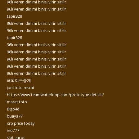
96lı veren dinimi binisi virin sitilir
96lı veren dinimi binisi virin sitilir
tapir328
96lı veren dinimi binisi virin sitilir
96lı veren dinimi binisi virin sitilir
tapir328
96lı veren dinimi binisi virin sitilir
96lı veren dinimi binisi virin sitilir
96lı veren dinimi binisi virin sitilir
96lı veren dinimi binisi virin sitilir
96lı veren dinimi binisi virin sitilir
해외야구중계
juni toto resmi
https://www.teamwaterloop.com/prototype-details/
maret toto
Bigo4d
buaya77
xrp price today
ino777
slot gacor