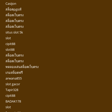
Casijon
สล็อตpgแท้
สล็อตเว็บตรง
สล็อตเว็บตรง
สล็อตเว็บตรง
situs slot 5k
slot
cipit88
slot88
สล็อตเว็บตรง
สล็อตเว็บตรง
ทดลองเล่นสล็อตเว็บตรง
เกมสล็อตฟรี
arwana855
slot gacor
Tapir328
cipit88
BADAK178
slot