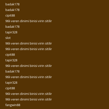
badak178
badak178
cipit88
96lı veren dinimi binisi virin sitilir
badak178
tapir328
slot
96lı veren dinimi binisi virin sitilir
96lı veren dinimi binisi virin sitilir
cipit88
tapir328
96lı veren dinimi binisi virin sitilir
badak178
96lı veren dinimi binisi virin sitilir
tapir328
cipit88
96lı veren dinimi binisi virin sitilir
96lı veren dinimi binisi virin sitilir
fangwin88