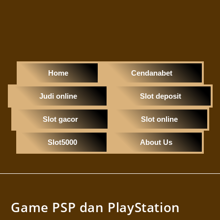
Home
Cendanabet
Judi online
Slot deposit
Slot gacor
Slot online
Slot5000
About Us
Game PSP dan PlayStation