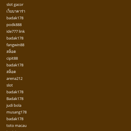
slot gacor
เว็บบาคาร่า
badak178
podk888
ide777 link
badak178
fangwin88
สล็อต
cipit88
badak178
สล็อต
arena212
slot
badak178
Badak178
judi bola
musang178
badak178
toto macau