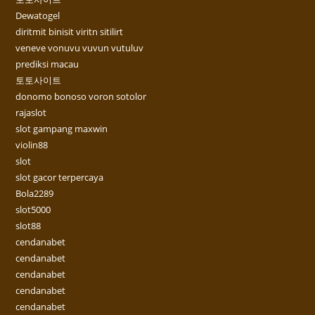
Dewatogel
diritmit binisit viritn sitilirt
veneve vonuvu vuvun vutuluv
prediksi macau
토토사이트
donomo bonoso voron sotolor
rajaslot
slot gampang maxwin
violin88
slot
slot gacor terpercaya
Bola2289
slot5000
slot88
cendanabet
cendanabet
cendanabet
cendanabet
cendanabet