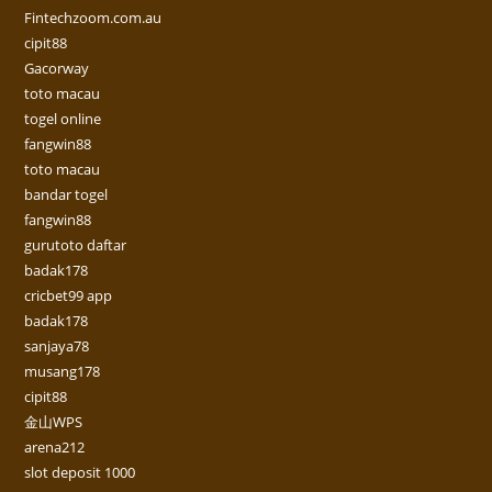
Fintechzoom.com.au
cipit88
Gacorway
toto macau
togel online
fangwin88
toto macau
bandar togel
fangwin88
gurutoto daftar
badak178
cricbet99 app
badak178
sanjaya78
musang178
cipit88
金山WPS
arena212
slot deposit 1000