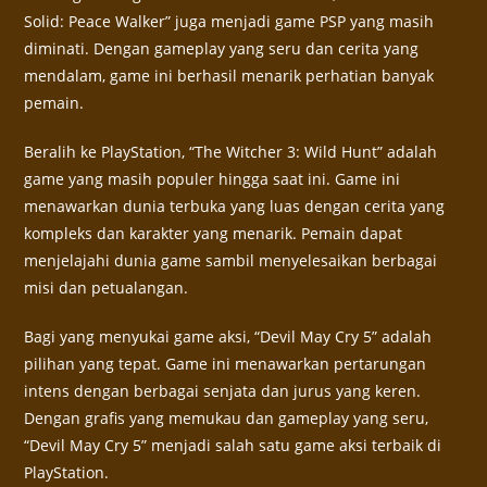
Solid: Peace Walker” juga menjadi game PSP yang masih
diminati. Dengan gameplay yang seru dan cerita yang
mendalam, game ini berhasil menarik perhatian banyak
pemain.
Beralih ke PlayStation, “The Witcher 3: Wild Hunt” adalah
game yang masih populer hingga saat ini. Game ini
menawarkan dunia terbuka yang luas dengan cerita yang
kompleks dan karakter yang menarik. Pemain dapat
menjelajahi dunia game sambil menyelesaikan berbagai
misi dan petualangan.
Bagi yang menyukai game aksi, “Devil May Cry 5” adalah
pilihan yang tepat. Game ini menawarkan pertarungan
intens dengan berbagai senjata dan jurus yang keren.
Dengan grafis yang memukau dan gameplay yang seru,
“Devil May Cry 5” menjadi salah satu game aksi terbaik di
PlayStation.