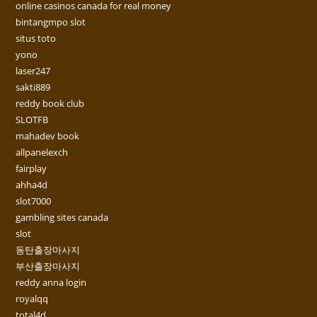
online casinos canada for real money
bintangmpo slot
situs toto
yono
laser247
sakti889
reddy book club
SLOTFB
mahadev book
allpanelexch
fairplay
ahha4d
slot7000
gambling sites canada
slot
동탄출장마사지
부산출장마사지
reddy anna login
royalqq
total4d