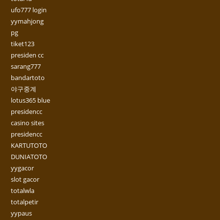
ufo777 login
yymahjong
pg
tiket123
presiden cc
sarang777
bandartoto
야구중계
lotus365 blue
presidencc
casino sites
presidencc
KARTUTOTO
DUNIATOTO
yygacor
slot gacor
totalwla
totalpetir
yypaus