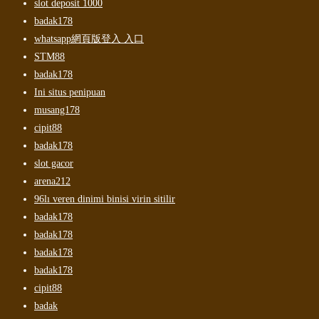
slot deposit 1000
badak178
whatsapp網頁版登入 入口
STM88
badak178
Ini situs penipuan
musang178
cipit88
badak178
slot gacor
arena212
96lı veren dinimi binisi virin sitilir
badak178
badak178
badak178
badak178
cipit88
badak