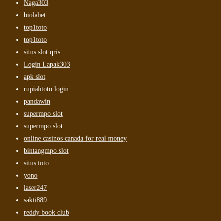
Naga303
biolabet
top1toto
top1toto
situs slot qris
Login Lapak303
apk slot
rupiahtoto login
pandawin
supermpo slot
supermpo slot
online casinos canada for real money
bintangmpo slot
situs toto
yono
laser247
sakti889
reddy book club