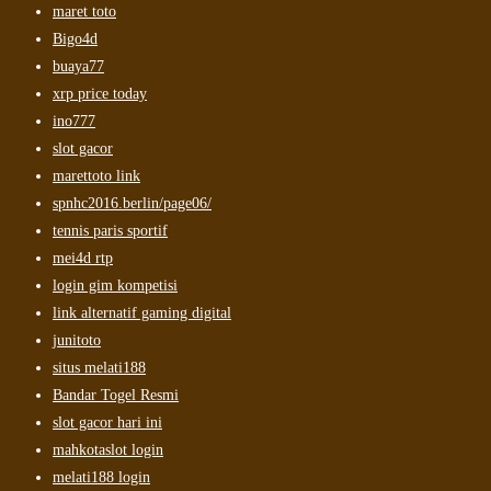
maret toto
Bigo4d
buaya77
xrp price today
ino777
slot gacor
marettoto link
spnhc2016.berlin/page06/
tennis paris sportif
mei4d rtp
login gim kompetisi
link alternatif gaming digital
junitoto
situs melati188
Bandar Togel Resmi
slot gacor hari ini
mahkotaslot login
melati188 login