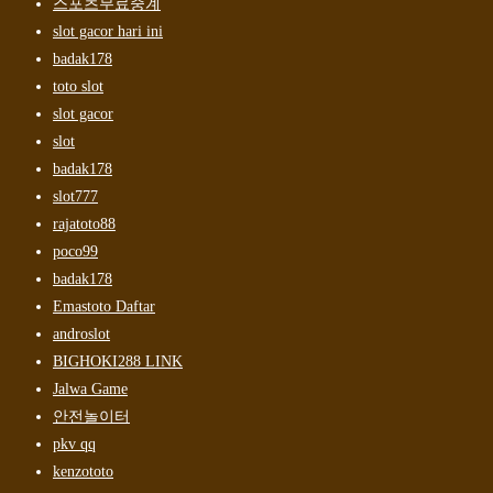
스포츠무료중계
slot gacor hari ini
badak178
toto slot
slot gacor
slot
badak178
slot777
rajatoto88
poco99
badak178
Emastoto Daftar
androslot
BIGHOKI288 LINK
Jalwa Game
안전놀이터
pkv qq
kenzototo