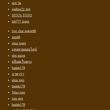
slot 5k
gading22 slot
SITUS TOTO
ide777 login
live chat poker88
stm88
situs togel
แทงหวยออนไลน์
slot gacor
สล็อตเว็บตรง
badak178
บาคาร่า
situs toto
badak178
Situs toto
toto slot
badak178