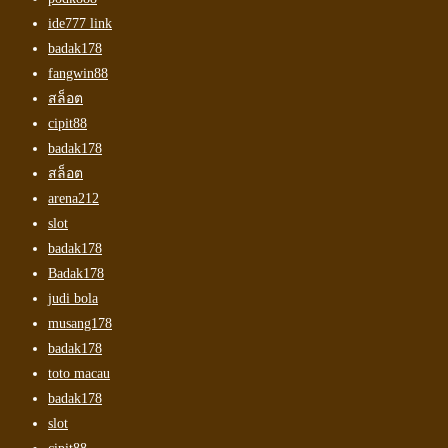
ide777 link
badak178
fangwin88
สล็อต
cipit88
badak178
สล็อต
arena212
slot
badak178
Badak178
judi bola
musang178
badak178
toto macau
badak178
slot