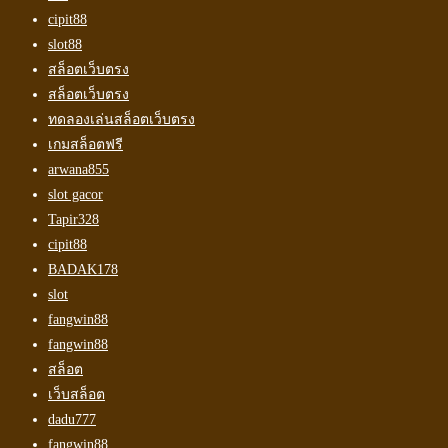
cipit88
slot88
สล็อตเว็บตรง
สล็อตเว็บตรง
ทดลองเล่นสล็อตเว็บตรง
เกมสล็อตฟรี
arwana855
slot gacor
Tapir328
cipit88
BADAK178
slot
fangwin88
fangwin88
สล็อต
เว็บสล็อต
dadu777
fangwin88