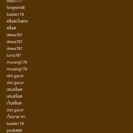
dadu777
fangwin88
badak178
สล็อตเว็บตรง
สล็อต
dewa787
dewa787
dewa787
tuna787
musang178
musang178
slot gacor
slot gacor
เล่นสล็อต
เล่นสล็อต
เว็บสล็อต
slot gacor
เว็บบาคาร่า
badak178
podk888