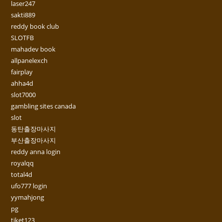
laser247
sakti889
reddy book club
SLOTFB
mahadev book
allpanelexch
fairplay
ahha4d
slot7000
gambling sites canada
slot
동탄출장마사지
부산출장마사지
reddy anna login
royalqq
total4d
ufo777 login
yymahjong
pg
tiket123