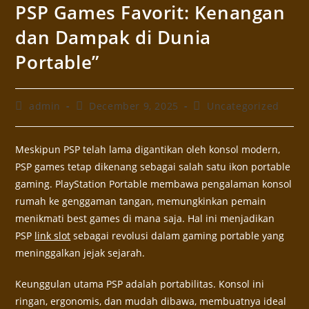
PSP Games Favorit: Kenangan
dan Dampak di Dunia
Portable”
admin
December 9, 2025
Uncategorized
Meskipun PSP telah lama digantikan oleh konsol modern,
PSP games tetap dikenang sebagai salah satu ikon portable
gaming. PlayStation Portable membawa pengalaman konsol
rumah ke genggaman tangan, memungkinkan pemain
menikmati best games di mana saja. Hal ini menjadikan
PSP
link slot
sebagai revolusi dalam gaming portable yang
meninggalkan jejak sejarah.
Keunggulan utama PSP adalah portabilitas. Konsol ini
ringan, ergonomis, dan mudah dibawa, membuatnya ideal