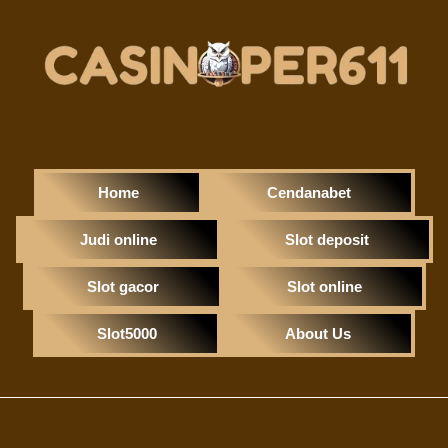
Home
Cendanabet
Judi online
Slot deposit
Slot gacor
Slot online
Slot5000
About Us