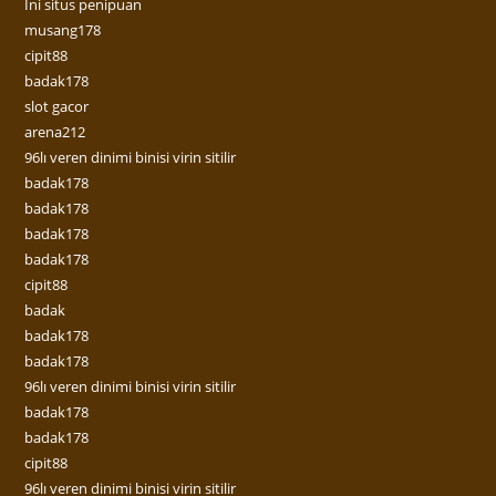
Ini situs penipuan
musang178
cipit88
badak178
slot gacor
arena212
96lı veren dinimi binisi virin sitilir
badak178
badak178
badak178
badak178
cipit88
badak
badak178
badak178
96lı veren dinimi binisi virin sitilir
badak178
badak178
cipit88
96lı veren dinimi binisi virin sitilir