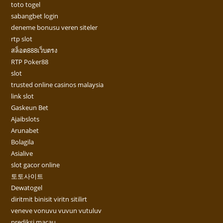
toto togel
sabangbet login
deneme bonusu veren siteler
rtp slot
สล็อต888เว็บตรง
RTP Poker88
slot
trusted online casinos malaysia
link slot
Gaskeun Bet
Ajaibslots
Arunabet
Bolagila
Asialive
slot gacor online
토토사이트
Dewatogel
diritmit binisit viritn sitilirt
veneve vonuvu vuvun vutuluv
prediksi macau