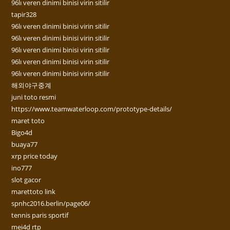
96lı veren dinimi binisi virin sitilir
tapir328
96lı veren dinimi binisi virin sitilir
96lı veren dinimi binisi virin sitilir
96lı veren dinimi binisi virin sitilir
96lı veren dinimi binisi virin sitilir
96lı veren dinimi binisi virin sitilir
해외야구중계
juni toto resmi
https://www.teamwaterloop.com/prototype-details/
maret toto
Bigo4d
buaya77
xrp price today
ino777
slot gacor
marettoto link
spnhc2016.berlin/page06/
tennis paris sportif
mei4d rtp