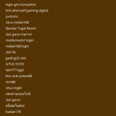
login gim kompetisi
link alternatif gaming digital
junitoto
situs melati188
Bandar Togel Resmi
slot gacor hari ini
mahkotaslot login
melati188 login
slot 5k
gading22 slot
SITUS TOTO
ide777 login
live chat poker88
stm88
situs togel
แทงหวยออนไลน์
slot gacor
สล็อตเว็บตรง
badak178