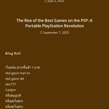
June 2, 2025
The Rise of the Best Games on the PSP: A
Portable PlayStation Revolution
September 7, 2025
Blog Roll
เว็บพนัน ฝากขั้นต่ำ 1 บาท
slot gacor hari ini
slot gacor 4d
slot777
Casijon
สล็อตpgแท้
สล็อตเว็บตรง
สล็อตเว็บตรง