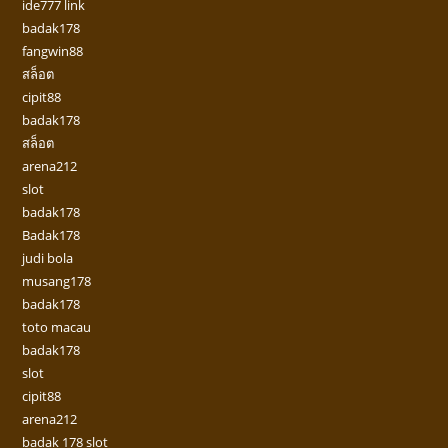
ide777 link
badak178
fangwin88
สล็อต
cipit88
badak178
สล็อต
arena212
slot
badak178
Badak178
judi bola
musang178
badak178
toto macau
badak178
slot
cipit88
arena212
badak 178 slot