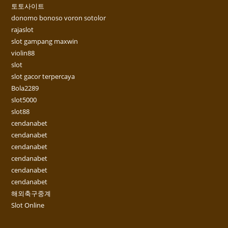
토토사이트
donomo bonoso voron sotolor
rajaslot
slot gampang maxwin
violin88
slot
slot gacor terpercaya
Bola2289
slot5000
slot88
cendanabet
cendanabet
cendanabet
cendanabet
cendanabet
cendanabet
해외축구중계
Slot Online