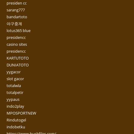
presiden cc
sarang777
bandartoto
야구중계
lotus365 blue
presidencc
casino sites
presidencc
KARTUTOTO
DUNIATOTO
yygacor
slot gacor
totalwla
totalpetir
yypaus
indo2play
MPOSPORTNEW
Rindutogel
indobetku
https://www.bushfiles.com/