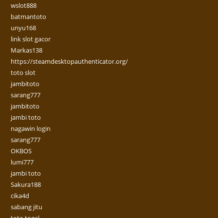
wslot888
batmantoto
unyu168
link slot gacor
Markas138
https://steamdesktopauthenticator.org/
toto slot
jambitoto
sarang777
jambitoto
jambi toto
nagawin login
sarang777
OKBOS
lumi777
jambi toto
Sakura188
cika4d
sabang jitu