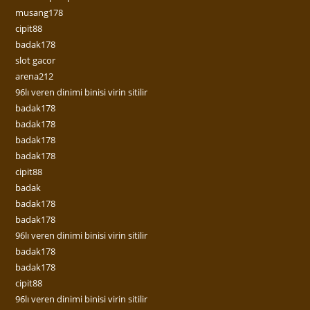
musang178
cipit88
badak178
slot gacor
arena212
96lı veren dinimi binisi virin sitilir
badak178
badak178
badak178
badak178
cipit88
badak
badak178
badak178
96lı veren dinimi binisi virin sitilir
badak178
badak178
cipit88
96lı veren dinimi binisi virin sitilir