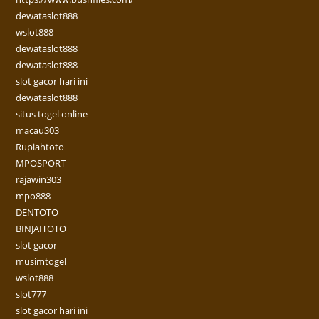
dewataslot888
wslot888
dewataslot888
dewataslot888
slot gacor hari ini
dewataslot888
situs togel online
macau303
Rupiahtoto
MPOSPORT
rajawin303
mpo888
DENTOTO
BINJAITOTO
slot gacor
musimtogel
wslot888
slot777
slot gacor hari ini