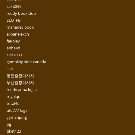
sakti889
reddy book club
SLOTFB
mahadev book
allpanelexch
fairplay
ahha4d
slot7000
gambling sites canada
slot
동탄출장마사지
부산출장마사지
reddy anna login
royalqq
total4d
ufo777 login
yymahjong
pg
tiket123