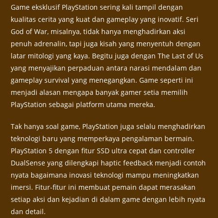
Game eksklusif PlayStation sering kali tampil dengan
kualitas cerita yang kuat dan gameplay yang inovatif. Seri
God of War, misalnya, tidak hanya menghadirkan aksi
penuh adrenalin, tapi juga kisah yang menyentuh dengan
latar mitologi yang kaya. Begitu juga dengan The Last of Us
yang menyajikan perpaduan antara narasi mendalam dan
gameplay survival yang menegangkan. Game seperti ini
menjadi alasan mengapa banyak gamer setia memilih
PlayStation sebagai platform utama mereka.
Tak hanya soal game, PlayStation juga selalu menghadirkan
teknologi baru yang memperkaya pengalaman bermain.
PlayStation 5 dengan fitur SSD ultra cepat dan controller
DualSense yang dilengkapi haptic feedback menjadi contoh
nyata bagaimana inovasi teknologi mampu meningkatkan
imersi. Fitur-fitur ini membuat pemain dapat merasakan
setiap aksi dan kejadian di dalam game dengan lebih nyata
dan detail.