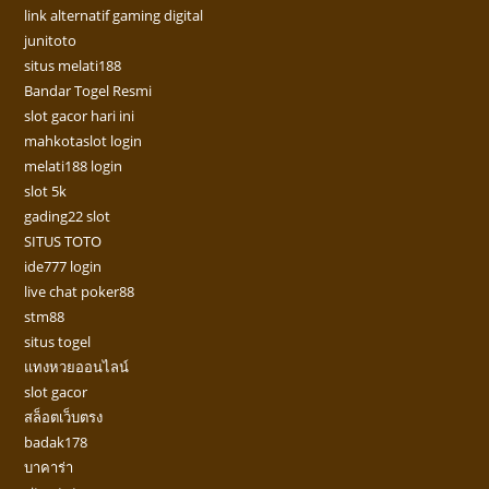
link alternatif gaming digital
junitoto
situs melati188
Bandar Togel Resmi
slot gacor hari ini
mahkotaslot login
melati188 login
slot 5k
gading22 slot
SITUS TOTO
ide777 login
live chat poker88
stm88
situs togel
แทงหวยออนไลน์
slot gacor
สล็อตเว็บตรง
badak178
บาคาร่า