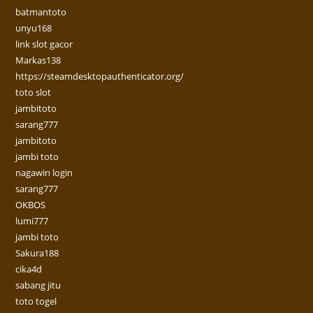
batmantoto
unyu168
link slot gacor
Markas138
https://steamdesktopauthenticator.org/
toto slot
jambitoto
sarang777
jambitoto
jambi toto
nagawin login
sarang777
OKBOS
lumi777
jambi toto
Sakura188
cika4d
sabang jitu
toto togel