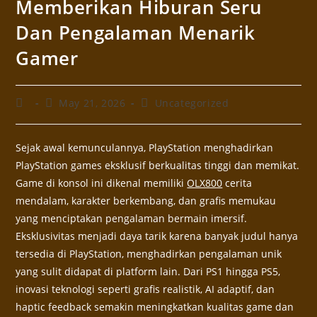
Memberikan Hiburan Seru
Dan Pengalaman Menarik
Gamer
May 21, 2026
Uncategorized
Sejak awal kemunculannya, PlayStation menghadirkan
PlayStation games eksklusif berkualitas tinggi dan memikat.
Game di konsol ini dikenal memiliki
OLX800
cerita
mendalam, karakter berkembang, dan grafis memukau
yang menciptakan pengalaman bermain imersif.
Eksklusivitas menjadi daya tarik karena banyak judul hanya
tersedia di PlayStation, menghadirkan pengalaman unik
yang sulit didapat di platform lain. Dari PS1 hingga PS5,
inovasi teknologi seperti grafis realistik, AI adaptif, dan
haptic feedback semakin meningkatkan kualitas game dan