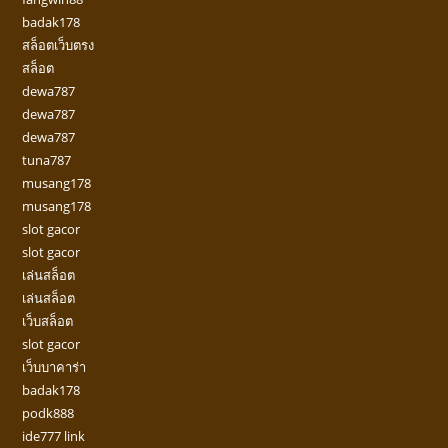
badak178
สล็อตเว็บตรง
สล็อต
dewa787
dewa787
dewa787
tuna787
musang178
musang178
slot gacor
slot gacor
เล่นสล็อต
เล่นสล็อต
เว็บสล็อต
slot gacor
เว็บบาคาร่า
badak178
podk888
ide777 link