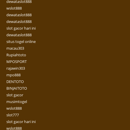
dewataslot888
wslot888
dewataslot888
dewataslot888
slot gacor hari ini
dewataslot888
situs togel online
macau303
Rupiahtoto
MPOSPORT
rajawin303
mpo888
DENTOTO
BINJAITOTO
slot gacor
musimtogel
wslot888
slot777
slot gacor hari ini
wslot888