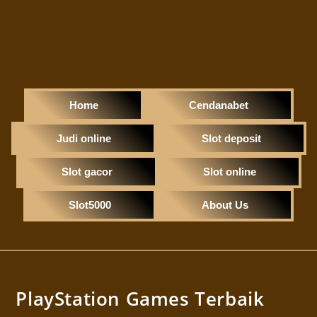
Home
Cendanabet
Judi online
Slot deposit
Slot gacor
Slot online
Slot5000
About Us
PlayStation Games Terbaik