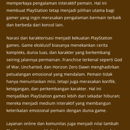
memperkaya pengalaman interaktif pemain. Hal ini
membuat PlayStation tetap menjadi pilihan utama bagi
gamer yang ingin merasakan pengalaman bermain terbaik
dan berbeda dari konsol lain.
Narasi dan karakterisasi menjadi kekuatan PlayStation
games. Game eksklusif biasanya menekankan cerita
kompleks, dunia luas, dan karakter yang berkembang
seiring jalannya permainan. Franchise terkenal seperti God
of War, Uncharted, dan Horizon Zero Dawn menghadirkan
petualangan emosional yang mendalam. Pemain tidak
hanya menuntaskan misi, tetapi juga merasakan konflik,
ketegangan, dan perkembangan karakter. Hal ini
menjadikan PlayStation games lebih dari sekadar hiburan;
mereka menjadi medium interaktif yang membangun
keterikatan emosional pemain dengan dunia game.
Layanan online dan komunitas juga menjadi nilai tambah