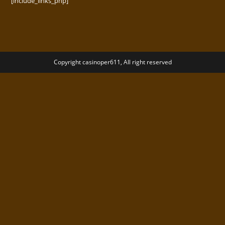
[include_links_php]
Copyright casinoper611, All right reserved