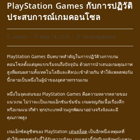
PlayStation Games กับการปฏิวัติ
ประสบการณ์เกมคอนโซล
admin
May 14, 2026
Uncategorized
PlayStation Games มีบทบาทสำคัญในการปฏิวัติวงการเกม
คอนโซลตั้งแต่ยุคแรกเริ่มจนถึงปัจจุบัน ด้วยการนำเสนอเกมคุณภาพ
สูงที่ผสมผสานทั้งเทคโนโลยีและศิลปะเข้าด้วยกัน ทำให้แพลตฟอร์ม
นี้กลายเป็นหนึ่งในผู้นำของอุตสาหกรรมเกม
หนึ่งในจุดเด่นของ PlayStation Games คือความหลากหลายของ
แนวเกม ไม่ว่าจะเป็นเกมแอ็กชันเข้มข้น เกมผจญภัยเนื้อเรื่องลึก
หรือเกมแนวกีฬา ทุกประเภทล้วนถูกพัฒนาอย่างจริงจังและมี
คุณภาพสูง
เกมเอ็กซ์คลูซีฟของ PlayStation
เล่นสล็อต
เป็นอีกหนึ่งเหตุผลที่
ทำให้แพลตฟอร์มนี้ได้รับความนิยม เกมเหล่านี้มักมีเอกลักษณ์เฉพาะ