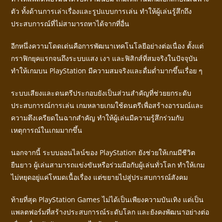
ตัว ทั้งด้านการเล่าเรื่องและรูปแบบการเล่น ทำให้ผู้เล่นรู้สึกถึง
ประสบการณ์ที่ไม่สามารถหาได้จากที่อื่น
อีกหนึ่งความโดดเด่นคือการพัฒนาเทคโนโลยีอย่างต่อเนื่อง ตั้งแต่
กราฟิกยุคแรกจนถึงระบบแสง เงา และฟิสิกส์ที่สมจริงในปัจจุบัน
ทำให้เกมบน PlayStation มีความสมจริงและดื่มด่ำมากขึ้นเรื่อย ๆ
ระบบเสียงและดนตรีประกอบยังเป็นส่วนสำคัญที่ช่วยยกระดับ
ประสบการณ์การเล่น เกมหลายเกมใช้ดนตรีเพื่อสร้างอารมณ์และ
ความตึงเครียดในฉากสำคัญ ทำให้ผู้เล่นมีความรู้สึกร่วมกับ
เหตุการณ์ในเกมมากขึ้น
นอกจากนี้ ระบบออนไลน์ของ PlayStation ยังช่วยให้เกมมีชีวิต
ยืนยาว ผู้เล่นสามารถแข่งขันหรือร่วมมือกับผู้เล่นทั่วโลก ทำให้เกม
ไม่หยุดอยู่แค่โหมดเนื้อเรื่อง แต่ขยายไปสู่ประสบการณ์สังคม
ท้ายที่สุด PlayStation Games ไม่ได้เป็นเพียงความบันเทิง แต่เป็น
แพลตฟอร์มที่สร้างประสบการณ์ระดับโลก และยังคงพัฒนาอย่างต่อ