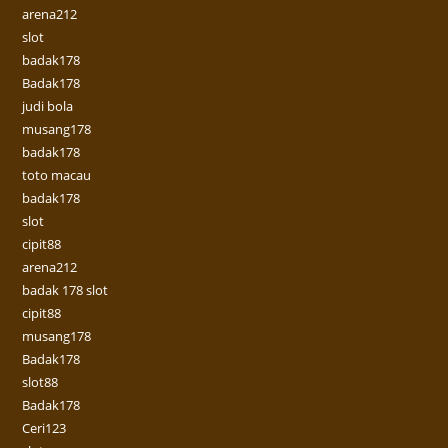
arena212
slot
badak178
Badak178
judi bola
musang178
badak178
toto macau
badak178
slot
cipit88
arena212
badak 178 slot
cipit88
musang178
Badak178
slot88
Badak178
Ceri123