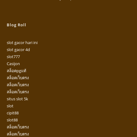
Blog Roll
slot gacor hari ini
slot gacor 4d
slot777
Casijon
สล็อตpgแท้
สล็อตเว็บตรง
สล็อตเว็บตรง
สล็อตเว็บตรง
situs slot 5k
slot
cipit88
slot88
สล็อตเว็บตรง
สล็อตเว็บตรง