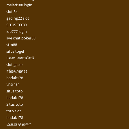
melati188 login
slot 5k
gading22 slot
SITUS TOTO
ide777 login
live chat poker88
stm88
situs togel
แทงหวยออนไลน์
slot gacor
สล็อตเว็บตรง
badak178
บาคาร่า
situs toto
badak178
Situs toto
toto slot
badak178
스포츠무료중계