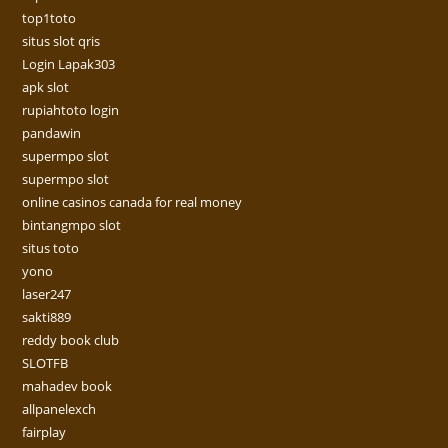
top1toto
situs slot qris
Login Lapak303
apk slot
rupiahtoto login
pandawin
supermpo slot
supermpo slot
online casinos canada for real money
bintangmpo slot
situs toto
yono
laser247
sakti889
reddy book club
SLOTFB
mahadev book
allpanelexch
fairplay