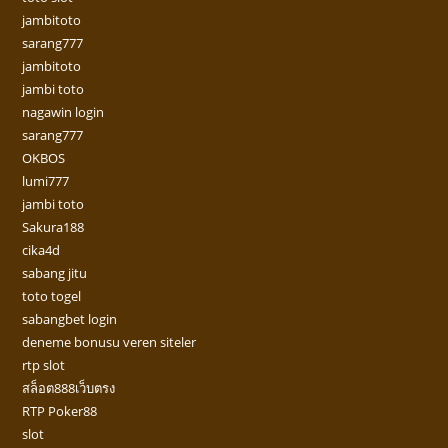
jambitoto
sarang777
jambitoto
jambi toto
nagawin login
sarang777
OKBOS
lumi777
jambi toto
Sakura188
cika4d
sabang jitu
toto togel
sabangbet login
deneme bonusu veren siteler
rtp slot
สล็อต888เว็บตรง
RTP Poker88
slot