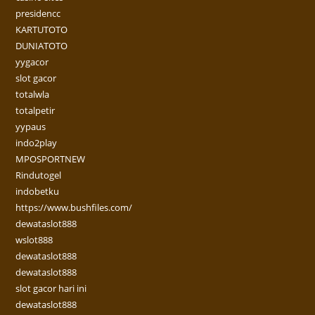
presidencc
KARTUTOTO
DUNIATOTO
yygacor
slot gacor
totalwla
totalpetir
yypaus
indo2play
MPOSPORTNEW
Rindutogel
indobetku
https://www.bushfiles.com/
dewataslot888
wslot888
dewataslot888
dewataslot888
slot gacor hari ini
dewataslot888