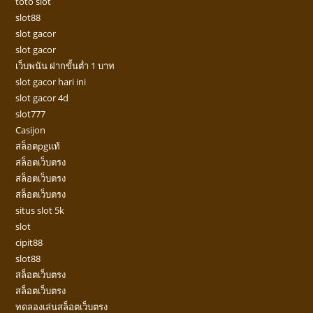
toto slot
slot88
slot gacor
slot gacor
เว็บพนัน ฝากขั้นต่ำ 1 บาท
slot gacor hari ini
slot gacor 4d
slot777
Casijon
สล็อตpgแท้
สล็อตเว็บตรง
สล็อตเว็บตรง
สล็อตเว็บตรง
situs slot 5k
slot
cipit88
slot88
สล็อตเว็บตรง
สล็อตเว็บตรง
ทดลองเล่นสล็อตเว็บตรง