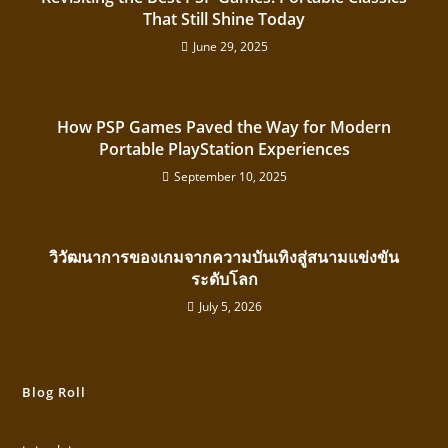
That Still Shine Today
June 29, 2025
How PSP Games Paved the Way for Modern
Portable PlayStation Experiences
September 10, 2025
วิวัฒนาการของเกมจากความบันเทิงสู่สนามแข่งขัน
ระดับโลก
July 5, 2026
Blog Roll