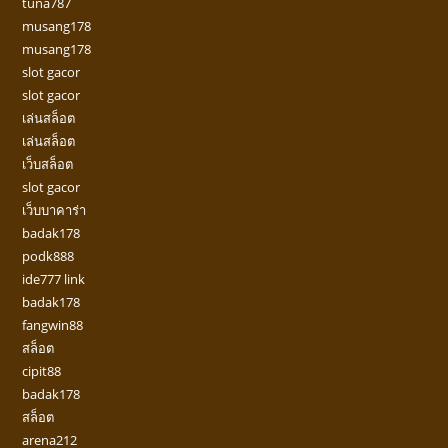
tuna787
musang178
musang178
slot gacor
slot gacor
เล่นสล็อต
เล่นสล็อต
เว็บสล็อต
slot gacor
เว็บบาคาร่า
badak178
podk888
ide777 link
badak178
fangwin88
สล็อต
cipit88
badak178
สล็อต
arena212