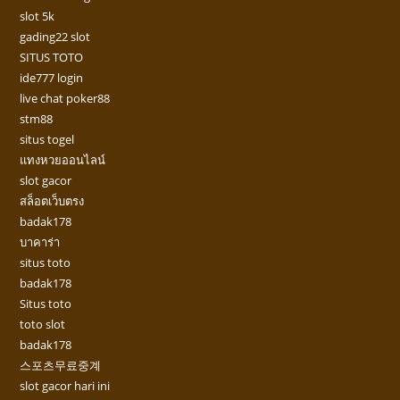
slot 5k
gading22 slot
SITUS TOTO
ide777 login
live chat poker88
stm88
situs togel
แทงหวยออนไลน์
slot gacor
สล็อตเว็บตรง
badak178
บาคาร่า
situs toto
badak178
Situs toto
toto slot
badak178
스포츠무료중계
slot gacor hari ini