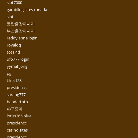
slot7000
gambling sites canada
slot
동탄출장마사지
부산출장마사지
reddy anna login
royalqq
total4d
ufo777 login
yymahjong
pg
tiket123
presiden cc
sarang777
bandartoto
야구중계
lotus365 blue
presidencc
casino sites
presidencc