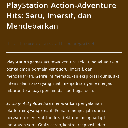
PlayStation Action-Adventure
Hits: Seru, Imersif, dan
Mendebarkan
March 7, 2026
Uncategorized
PlayStation games
action-adventure selalu menghadirkan
pengalaman bermain yang seru, imersif, dan
mendebarkan. Genre ini memadukan eksplorasi dunia, aksi
intens, dan narasi yang kuat, menjadikan game menjadi
hiburan total bagi pemain dari berbagai usia.
Sackboy: A Big Adventure
menawarkan pengalaman
platforming yang kreatif. Pemain menjelajahi dunia
berwarna, memecahkan teka-teki, dan menghadapi
tantangan seru. Grafis cerah, kontrol responsif, dan