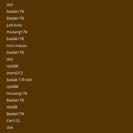
slot
badak178
Badak178
judi bola
musang178
badak178
toto macau
badak178
slot
cipit88
arena212
badak 178 slot
cipit88
musang178
Badak178
slot88
Badak178
Ceri123
slot