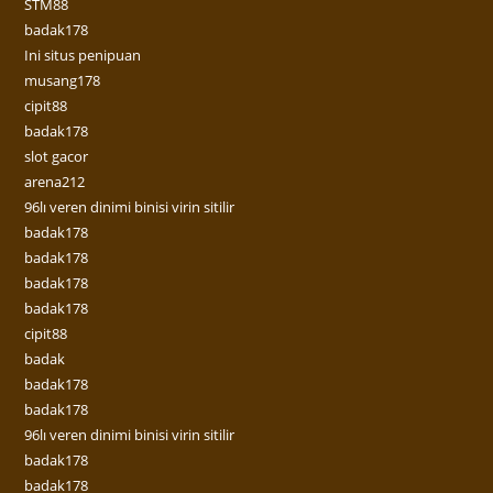
STM88
badak178
Ini situs penipuan
musang178
cipit88
badak178
slot gacor
arena212
96lı veren dinimi binisi virin sitilir
badak178
badak178
badak178
badak178
cipit88
badak
badak178
badak178
96lı veren dinimi binisi virin sitilir
badak178
badak178