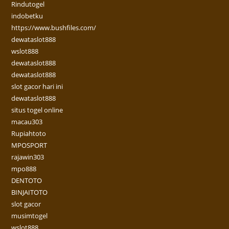
Rindutogel
indobetku
https://www.bushfiles.com/
dewataslot888
wslot888
dewataslot888
dewataslot888
slot gacor hari ini
dewataslot888
situs togel online
macau303
Rupiahtoto
MPOSPORT
rajawin303
mpo888
DENTOTO
BINJAITOTO
slot gacor
musimtogel
wslot888