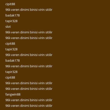
cipit88
96lı veren dinimi binisi virin sitilir
badak178
tapir328
slot
96lı veren dinimi binisi virin sitilir
96lı veren dinimi binisi virin sitilir
cipit88
tapir328
96lı veren dinimi binisi virin sitilir
badak178
96lı veren dinimi binisi virin sitilir
tapir328
cipit88
96lı veren dinimi binisi virin sitilir
96lı veren dinimi binisi virin sitilir
fangwin88
96lı veren dinimi binisi virin sitilir
96lı veren dinimi binisi virin sitilir