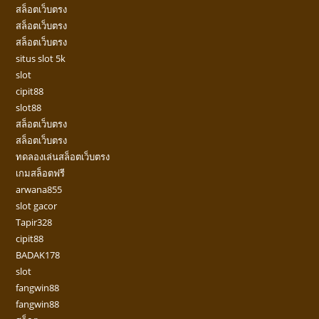
สล็อตเว็บตรง
สล็อตเว็บตรง
สล็อตเว็บตรง
situs slot 5k
slot
cipit88
slot88
สล็อตเว็บตรง
สล็อตเว็บตรง
ทดลองเล่นสล็อตเว็บตรง
เกมสล็อตฟรี
arwana855
slot gacor
Tapir328
cipit88
BADAK178
slot
fangwin88
fangwin88