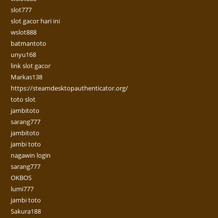
slot777
slot gacor hari ini
wslot888
batmantoto
unyu168
link slot gacor
Markas138
https://steamdesktopauthenticator.org/
toto slot
jambitoto
sarang777
jambitoto
jambi toto
nagawin login
sarang777
OKBOS
lumi777
jambi toto
Sakura188