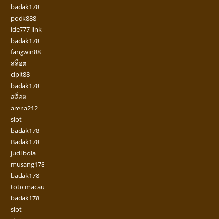
badak178
podk888
ide777 link
badak178
fangwin88
สล็อต
cipit88
badak178
สล็อต
arena212
slot
badak178
Badak178
judi bola
musang178
badak178
toto macau
badak178
slot