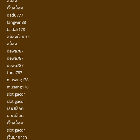
สล็อต
เว็บสล็อต
dadu777
fangwin88
badak178
สล็อตเว็บตรง
สล็อต
dewa787
dewa787
dewa787
tuna787
musang178
musang178
slot gacor
slot gacor
เล่นสล็อต
เล่นสล็อต
เว็บสล็อต
slot gacor
เว็บบาคาร่า