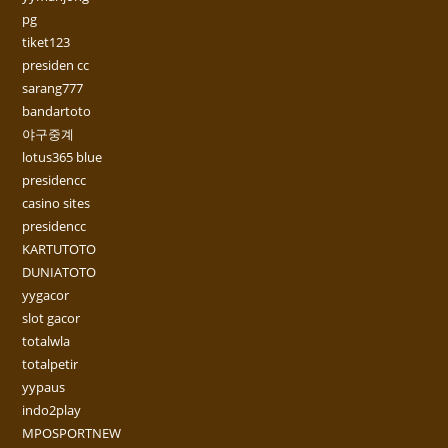
pg
tiket123
presiden cc
sarang777
bandartoto
야구중계
lotus365 blue
presidencc
casino sites
presidencc
KARTUTOTO
DUNIATOTO
yygacor
slot gacor
totalwla
totalpetir
yypaus
indo2play
MPOSPORTNEW