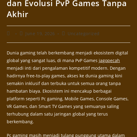
dan Evolusi PvP Games Tanpa
Akhir
June 19, 2026
Uncategorized
Dunia gaming telah berkembang menjadi ekosistem digital
global yang sangat luas, di mana PvP Games
jagopecah
menjadi inti dari pengalaman kompetitif modern. Dengan
hadirnya free-to-play games, akses ke dunia gaming kini
semakin inklusif dan terbuka untuk semua orang tanpa
hambatan biaya. Ekosistem ini mencakup berbagai
platform seperti Pc gaming, Mobile Games, Console Games,
VR Games, dan Smart TV Games yang semuanya saling
terhubung dalam satu jaringan global yang terus
berkembang.
Pc gaming masih menjadi tulang punggung utama dalam