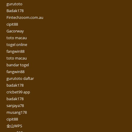
gurutoto
Badak178
Fintechzoom.com.au
cipit88
Gacorway
toto macau
togel online
fangwin88
toto macau
bandar togel
fangwin88
gurutoto daftar
badak178
cricbet99 app
badak178
sanjaya78
musang178
cipit88
金山WPS