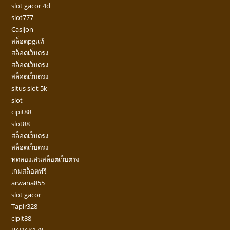
slot gacor 4d
slot777
Casijon
สล็อตpgแท้
สล็อตเว็บตรง
สล็อตเว็บตรง
สล็อตเว็บตรง
situs slot 5k
slot
cipit88
slot88
สล็อตเว็บตรง
สล็อตเว็บตรง
ทดลองเล่นสล็อตเว็บตรง
เกมสล็อตฟรี
arwana855
slot gacor
Tapir328
cipit88