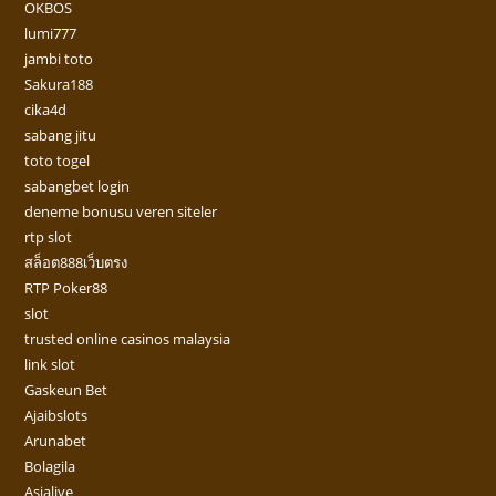
OKBOS
lumi777
jambi toto
Sakura188
cika4d
sabang jitu
toto togel
sabangbet login
deneme bonusu veren siteler
rtp slot
สล็อต888เว็บตรง
RTP Poker88
slot
trusted online casinos malaysia
link slot
Gaskeun Bet
Ajaibslots
Arunabet
Bolagila
Asialive