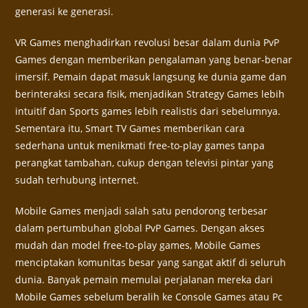
generasi ke generasi.
VR Games menghadirkan revolusi besar dalam dunia PvP
Games dengan memberikan pengalaman yang benar-benar
imersif. Pemain dapat masuk langsung ke dunia game dan
berinteraksi secara fisik, menjadikan Strategy Games lebih
intuitif dan Sports games lebih realistis dari sebelumnya.
Sementara itu, Smart TV Games memberikan cara
sederhana untuk menikmati free-to-play games tanpa
perangkat tambahan, cukup dengan televisi pintar yang
sudah terhubung internet.
Mobile Games menjadi salah satu pendorong terbesar
dalam pertumbuhan global PvP Games. Dengan akses
mudah dan model free-to-play games, Mobile Games
menciptakan komunitas besar yang sangat aktif di seluruh
dunia. Banyak pemain memulai perjalanan mereka dari
Mobile Games sebelum beralih ke Console Games atau Pc