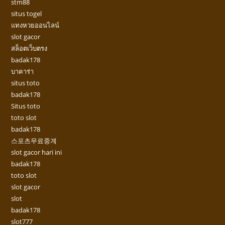
stm88
situs togel
แทงหวยออนไลน์
slot gacor
สล็อตเว็บตรง
badak178
บาคาร่า
situs toto
badak178
Situs toto
toto slot
badak178
스포츠무료중계
slot gacor hari ini
badak178
toto slot
slot gacor
slot
badak178
slot777