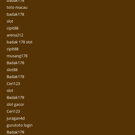
badak178
toto macau
badak178
slot
cipit88
arena212
badak 178 slot
cipit88
musang178
Badak178
slot88
Badak178
Ceri123
slot
Badak178
slot gacor
Ceri123
juragan4d
gurutoto login
Badak178