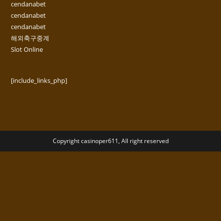
cendanabet
cendanabet
cendanabet
해외축구중계
Slot Online
[include_links_php]
Copyright casinoper611, All right reserved