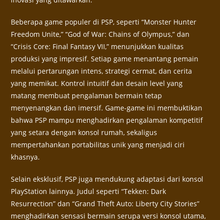
Beberapa game populer di PSP, seperti “Monster Hunter
Freedom Unite,” “God of War: Chains of Olympus,” dan
“Crisis Core: Final Fantasy VII,” menunjukkan kualitas
produksi yang impresif. Setiap game menantang pemain
melalui pertarungan intens, strategi cermat, dan cerita
yang memikat. Kontrol intuitif dan desain level yang
matang membuat pengalaman bermain tetap
menyenangkan dan imersif. Game-game ini membuktikan
bahwa PSP mampu menghadirkan pengalaman kompetitif
yang setara dengan konsol rumah, sekaligus
mempertahankan portabilitas unik yang menjadi ciri
khasnya.
Selain eksklusif, PSP juga mendukung adaptasi dari konsol
PlayStation lainnya. Judul seperti “Tekken: Dark
Resurrection” dan “Grand Theft Auto: Liberty City Stories”
menghadirkan sensasi bermain serupa versi konsol utama,