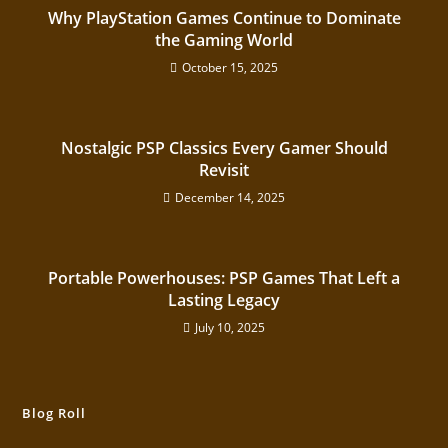
Why PlayStation Games Continue to Dominate
the Gaming World
October 15, 2025
Nostalgic PSP Classics Every Gamer Should
Revisit
December 14, 2025
Portable Powerhouses: PSP Games That Left a
Lasting Legacy
July 10, 2025
Blog Roll