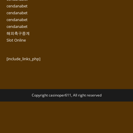
cendanabet
cendanabet
cendanabet
cendanabet
해외축구중계
Slot Online
[include_links_php]
Copyright casinoper611, All right reserved