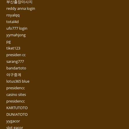
부산출장마사지
reddy anna login
royalqq
total4d
ufo777 login
yymahjong
pg
tiket123
presiden cc
sarang777
bandartoto
야구중계
lotus365 blue
presidencc
casino sites
presidencc
KARTUTOTO
DUNIATOTO
yygacor
slot gacor