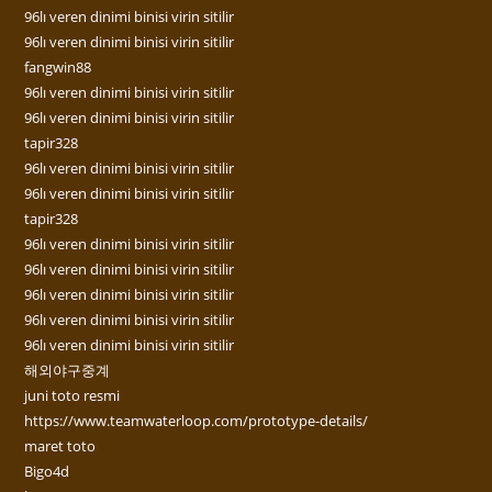
96lı veren dinimi binisi virin sitilir
96lı veren dinimi binisi virin sitilir
fangwin88
96lı veren dinimi binisi virin sitilir
96lı veren dinimi binisi virin sitilir
tapir328
96lı veren dinimi binisi virin sitilir
96lı veren dinimi binisi virin sitilir
tapir328
96lı veren dinimi binisi virin sitilir
96lı veren dinimi binisi virin sitilir
96lı veren dinimi binisi virin sitilir
96lı veren dinimi binisi virin sitilir
96lı veren dinimi binisi virin sitilir
해외야구중계
juni toto resmi
https://www.teamwaterloop.com/prototype-details/
maret toto
Bigo4d