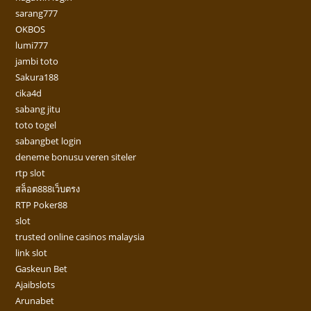
sarang777
OKBOS
lumi777
jambi toto
Sakura188
cika4d
sabang jitu
toto togel
sabangbet login
deneme bonusu veren siteler
rtp slot
สล็อต888เว็บตรง
RTP Poker88
slot
trusted online casinos malaysia
link slot
Gaskeun Bet
Ajaibslots
Arunabet