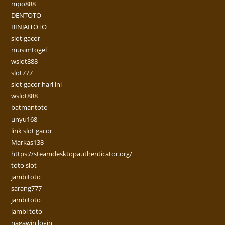
mpo888
DENTOTO
BINJAITOTO
slot gacor
musimtogel
wslot888
slot777
slot gacor hari ini
wslot888
batmantoto
unyu168
link slot gacor
Markas138
https://steamdesktopauthenticator.org/
toto slot
jambitoto
sarang777
jambitoto
jambi toto
nagawin login