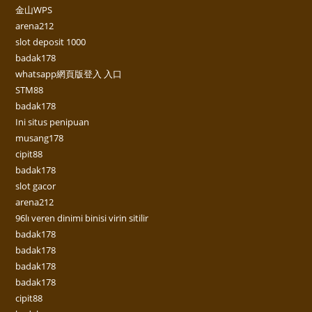
金山WPS
arena212
slot deposit 1000
badak178
whatsapp網頁版登入 入口
STM88
badak178
Ini situs penipuan
musang178
cipit88
badak178
slot gacor
arena212
96lı veren dinimi binisi virin sitilir
badak178
badak178
badak178
badak178
cipit88