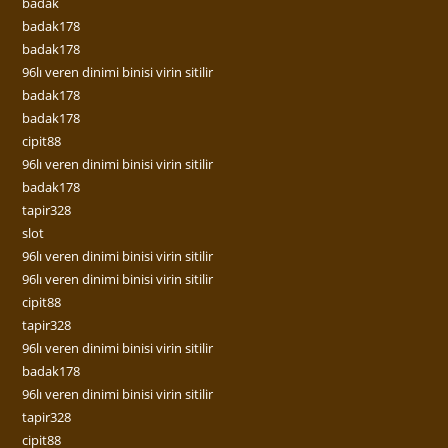
badak
badak178
badak178
96lı veren dinimi binisi virin sitilir
badak178
badak178
cipit88
96lı veren dinimi binisi virin sitilir
badak178
tapir328
slot
96lı veren dinimi binisi virin sitilir
96lı veren dinimi binisi virin sitilir
cipit88
tapir328
96lı veren dinimi binisi virin sitilir
badak178
96lı veren dinimi binisi virin sitilir
tapir328
cipit88