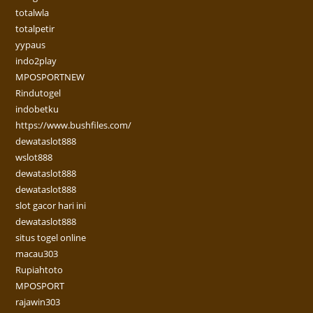
totalwla
totalpetir
yypaus
indo2play
MPOSPORTNEW
Rindutogel
indobetku
https://www.bushfiles.com/
dewataslot888
wslot888
dewataslot888
dewataslot888
slot gacor hari ini
dewataslot888
situs togel online
macau303
Rupiahtoto
MPOSPORT
rajawin303