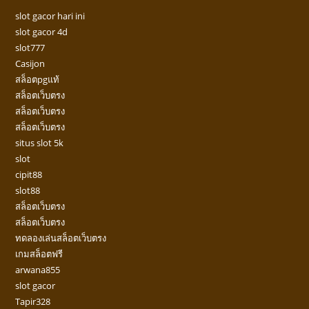
slot gacor hari ini
slot gacor 4d
slot777
Casijon
สล็อตpgแท้
สล็อตเว็บตรง
สล็อตเว็บตรง
สล็อตเว็บตรง
situs slot 5k
slot
cipit88
slot88
สล็อตเว็บตรง
สล็อตเว็บตรง
ทดลองเล่นสล็อตเว็บตรง
เกมสล็อตฟรี
arwana855
slot gacor
Tapir328