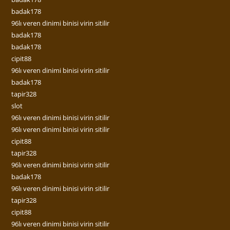
badak178
96lı veren dinimi binisi virin sitilir
badak178
badak178
cipit88
96lı veren dinimi binisi virin sitilir
badak178
tapir328
slot
96lı veren dinimi binisi virin sitilir
96lı veren dinimi binisi virin sitilir
cipit88
tapir328
96lı veren dinimi binisi virin sitilir
badak178
96lı veren dinimi binisi virin sitilir
tapir328
cipit88
96lı veren dinimi binisi virin sitilir