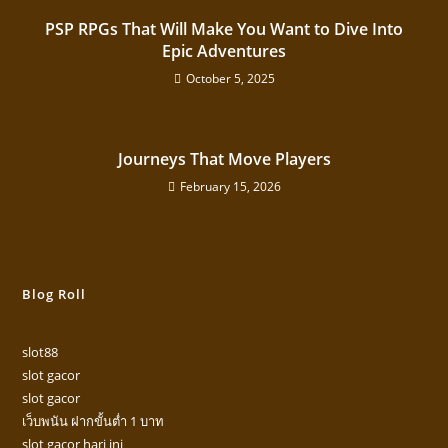
PSP RPGs That Will Make You Want to Dive Into
Epic Adventures
October 5, 2025
Journeys That Move Players
February 15, 2026
Blog Roll
slot88
slot gacor
slot gacor
เว็บพนัน ฝากขั้นต่ำ 1 บาท
slot gacor hari ini