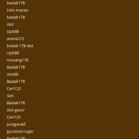
badak178
toto macau
badak178
slot
cipit88
arena212
badak 178 slot
cipit88
musang178
Badak178
slot88
Badak178
Ceri123
slot
Badak178
slot gacor
Ceri123
juragan4d
gurutoto login
Badak178