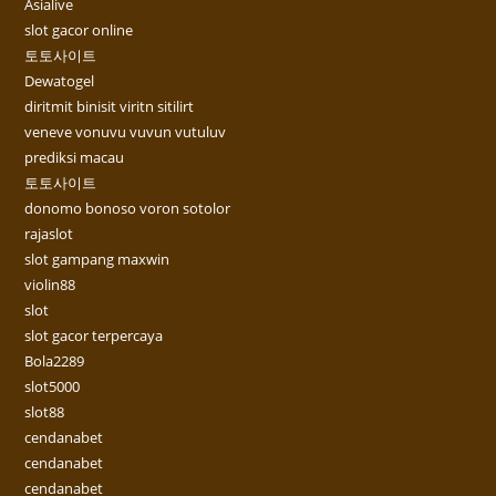
Asialive
slot gacor online
토토사이트
Dewatogel
diritmit binisit viritn sitilirt
veneve vonuvu vuvun vutuluv
prediksi macau
토토사이트
donomo bonoso voron sotolor
rajaslot
slot gampang maxwin
violin88
slot
slot gacor terpercaya
Bola2289
slot5000
slot88
cendanabet
cendanabet
cendanabet