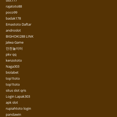
slot777
rajatoto88
poco99
badak178
Emastoto Daftar
androslot
BIGHOKI288 LINK
Jalwa Game
안전놀이터
pkv qq
kenzototo
Naga303
biolabet
top1toto
top1toto
situs slot qris
Login Lapak303
apk slot
rupiahtoto login
pandawin