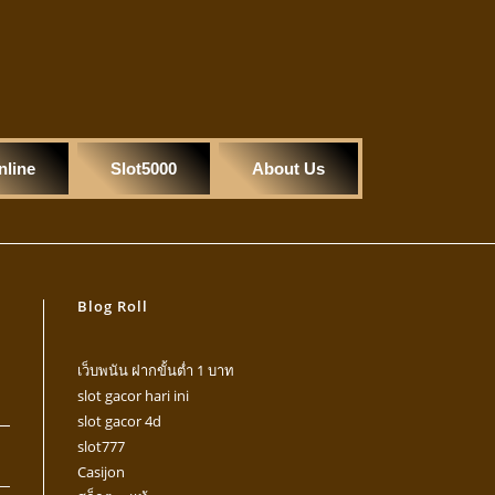
nline
Slot5000
About Us
Blog Roll
เว็บพนัน ฝากขั้นต่ำ 1 บาท
slot gacor hari ini
slot gacor 4d
slot777
Casijon