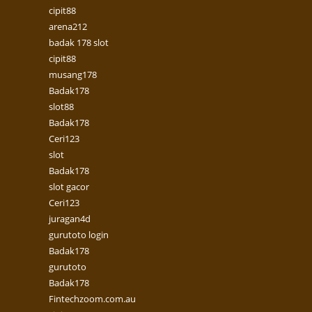
cipit88
arena212
badak 178 slot
cipit88
musang178
Badak178
slot88
Badak178
Ceri123
slot
Badak178
slot gacor
Ceri123
juragan4d
gurutoto login
Badak178
gurutoto
Badak178
Fintechzoom.com.au