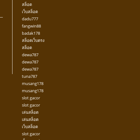
สล็อต
เว็บสล็อต
dadu777
fangwin88
badak178
สล็อตเว็บตรง
สล็อต
dewa787
dewa787
dewa787
tuna787
musang178
musang178
slot gacor
slot gacor
เล่นสล็อต
เล่นสล็อต
เว็บสล็อต
slot gacor