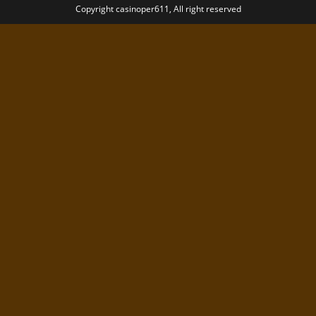
Copyright casinoper611, All right reserved