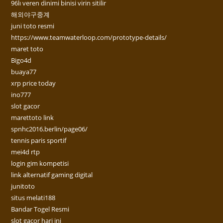
96lı veren dinimi binisi virin sitilir
해외야구중계
juni toto resmi
https://www.teamwaterloop.com/prototype-details/
maret toto
Bigo4d
buaya77
xrp price today
ino777
slot gacor
marettoto link
spnhc2016.berlin/page06/
tennis paris sportif
mei4d rtp
login gim kompetisi
link alternatif gaming digital
junitoto
situs melati188
Bandar Togel Resmi
slot gacor hari ini