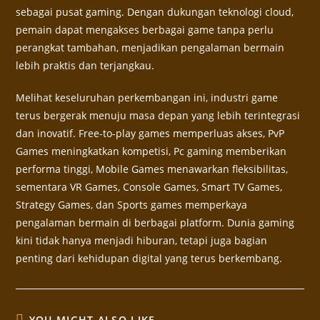
sebagai pusat gaming. Dengan dukungan teknologi cloud,
pemain dapat mengakses berbagai game tanpa perlu
perangkat tambahan, menjadikan pengalaman bermain
lebih praktis dan terjangkau.
Melihat keseluruhan perkembangan ini, industri game
terus bergerak menuju masa depan yang lebih terintegrasi
dan inovatif. Free-to-play games memperluas akses, PvP
Games meningkatkan kompetisi, Pc gaming memberikan
performa tinggi, Mobile Games menawarkan fleksibilitas,
sementara VR Games, Console Games, Smart TV Games,
Strategy Games, dan Sports games memperkaya
pengalaman bermain di berbagai platform. Dunia gaming
kini tidak hanya menjadi hiburan, tetapi juga bagian
penting dari kehidupan digital yang terus berkembang.
YOU MIGHT ALSO LIKE