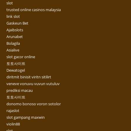
slot
trusted online casinos malaysia
link slot
Gaskeun Bet
Ajaibslots
Arunabet
Bolagila
Asialive
slot gacor online
토토사이트
Dewatogel
diritmit binisit viritn sitilirt
veneve vonuvu vuvun vutuluv
prediksi macau
토토사이트
donomo bonoso voron sotolor
rajaslot
slot gampang maxwin
violin88
slot