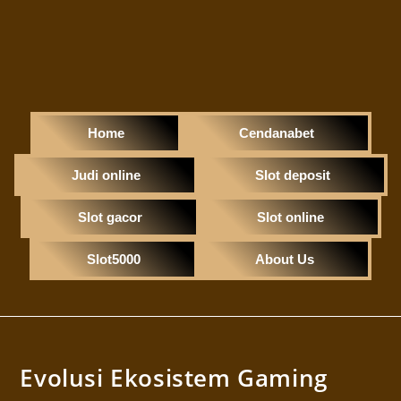
Home
Cendanabet
Judi online
Slot deposit
Slot gacor
Slot online
Slot5000
About Us
Evolusi Ekosistem Gaming