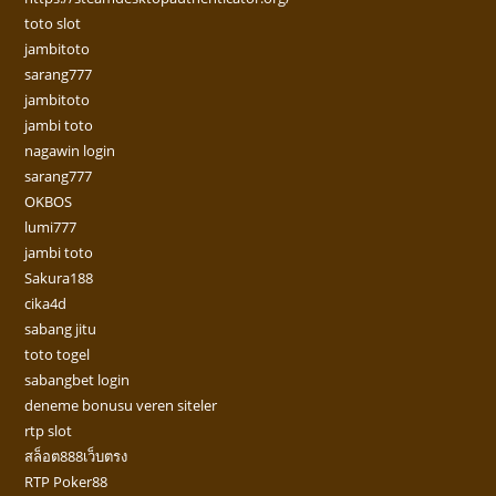
toto slot
jambitoto
sarang777
jambitoto
jambi toto
nagawin login
sarang777
OKBOS
lumi777
jambi toto
Sakura188
cika4d
sabang jitu
toto togel
sabangbet login
deneme bonusu veren siteler
rtp slot
สล็อต888เว็บตรง
RTP Poker88