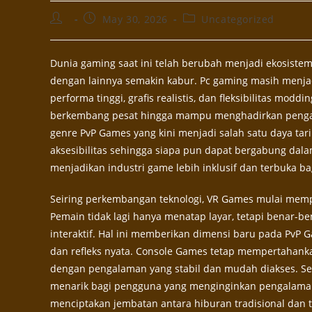
May 30, 2026
Uncategorized
Dunia gaming saat ini telah berubah menjadi ekosistem 
dengan lainnya semakin kabur. Pc gaming masih menj
performa tinggi, grafis realistis, dan fleksibilitas mod
berkembang pesat hingga mampu menghadirkan pengala
genre PvP Games yang kini menjadi salah satu daya tari
aksesibilitas sehingga siapa pun dapat bergabung da
menjadikan industri game lebih inklusif dan terbuka ba
Seiring perkembangan teknologi, VR Games mulai mempe
Pemain tidak lagi hanya menatap layar, tetapi benar-b
interaktif. Hal ini memberikan dimensi baru pada PvP 
dan refleks nyata. Console Games tetap mempertahanka
dengan pengalaman yang stabil dan mudah diakses. Sem
menarik bagi pengguna yang menginginkan pengalaman
menciptakan jembatan antara hiburan tradisional dan 