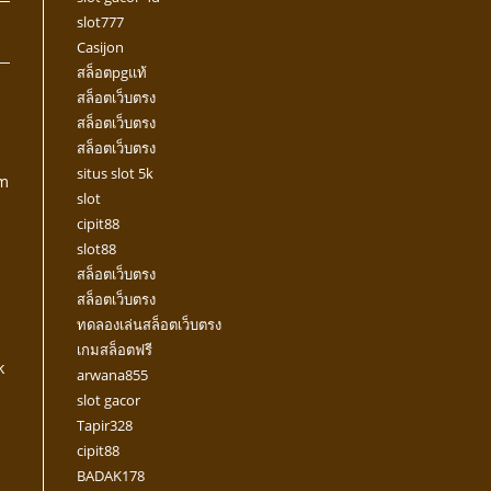
slot777
Casijon
สล็อตpgแท้
สล็อตเว็บตรง
สล็อตเว็บตรง
สล็อตเว็บตรง
situs slot 5k
am
slot
cipit88
slot88
สล็อตเว็บตรง
สล็อตเว็บตรง
ทดลองเล่นสล็อตเว็บตรง
เกมสล็อตฟรี
k
arwana855
slot gacor
Tapir328
cipit88
BADAK178