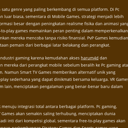
 satu genre yang paling berkembang di semua platform. Di Pc
 luar biasa, sementara di Mobile Games, strategi menjadi lebih
ormasi besar dengan peningkatan realisme fisika dan animasi yan
ee-to-play games memainkan peran penting dalam memperkenalkan
nkan mereka mencoba tanpa risiko finansial. PvP Games kemudia
taan pemain dari berbagai latar belakang dan perangkat.
industri gaming karena kemudahan akses
harum4d
dan
an mereka dari perangkat mobile sebelum beralih ke Pc gaming at
. Namun Smart TV Games memberikan alternatif unik yang
lay sederhana yang dapat dinikmati bersama keluarga. VR Game
orm lain, menciptakan pengalaman yang benar-benar baru dalam
menuju integrasi total antara berbagai platform. Pc gaming,
 Games akan semakin saling terhubung, menciptakan dunia
adi inti dari kompetisi global, sementara free-to-play games akan
Dengan perkembangan Strategy Games dan Sports games yang