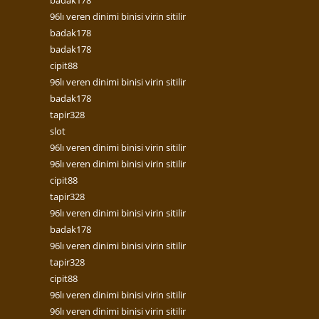
badak178
96lı veren dinimi binisi virin sitilir
badak178
badak178
cipit88
96lı veren dinimi binisi virin sitilir
badak178
tapir328
slot
96lı veren dinimi binisi virin sitilir
96lı veren dinimi binisi virin sitilir
cipit88
tapir328
96lı veren dinimi binisi virin sitilir
badak178
96lı veren dinimi binisi virin sitilir
tapir328
cipit88
96lı veren dinimi binisi virin sitilir
96lı veren dinimi binisi virin sitilir