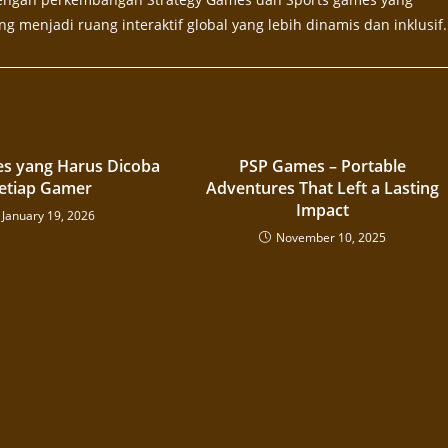
g menjadi ruang interaktif global yang lebih dinamis dan inklusif.
s yang Harus Dicoba
PSP Games – Portable
etiap Gamer
Adventures That Left a Lasting
Impact
January 19, 2026
November 10, 2025