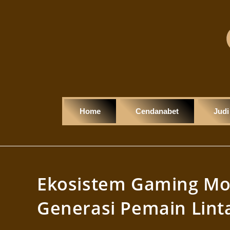
Home
Cendanabet
Judi
Ekosistem Gaming Mo
Generasi Pemain Lint