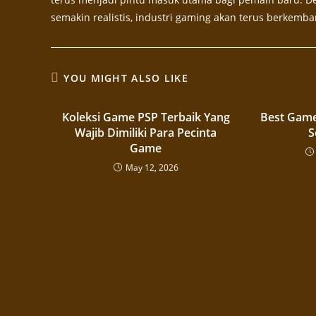
semakin realistis, industri gaming akan terus berkemban
YOU MIGHT ALSO LIKE
Koleksi Game PSP Terbaik Yang
Best Game
Wajib Dimiliki Para Pecinta
S
Game
May 12, 2026