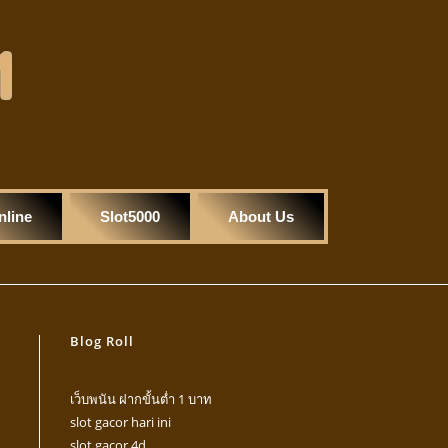
nline
Slot5000
About Us
Blog Roll
เว็บพนัน ฝากขั้นต่ำ 1 บาท
slot gacor hari ini
slot gacor 4d