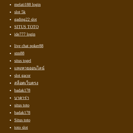
melati188 login
slot 5k
gading22 slot
SITUS TOTO
ide777 login
live chat poker88
stm88
situs togel
แทงหวยออนไลน์
slot gacor
สล็อตเว็บตรง
badak178
บาคาร่า
situs toto
badak178
Situs toto
toto slot