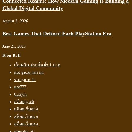
Connected Realms: How Modern Gaming Is Building a
Global Digital Community
August 2, 2026
Best Games That Defined Each PlayStation Era
June 21, 2025
Blog Roll
เว็บพนัน ฝากขั้นต่ำ 1 บาท
slot gacor hari ini
slot gacor 4d
slot777
Casijon
สล็อตpgแท้
สล็อตเว็บตรง
สล็อตเว็บตรง
สล็อตเว็บตรง
situs slot 5k