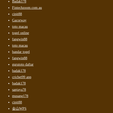
Badak178
Fintechzoom.com.au
cipit88
Gacorway
toto macau
togel online
fangwin88
toto macau
bandar togel
fangwin88
gurutoto daftar
badak178
cricbet99 app
badak178
sanjaya78
musang178
cipit88
金山WPS