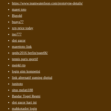
https://www.teamwaterloop.com/prototype-details/
maret toto
Bigo4d
buaya77
xrp price today
ino777
slot gacor
marettoto link
spnhc2016.berlin/page06/
tennis paris sportif
mei4d rtp
login gim kompetisi
link alternatif gaming digital
junitoto
situs melati188
Bandar Togel Resmi
slot gacor hari ini
mahkotaslot login