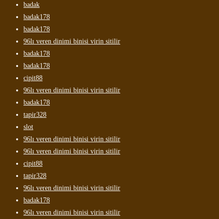
badak
badak178
badak178
96lı veren dinimi binisi virin sitilir
badak178
badak178
cipit88
96lı veren dinimi binisi virin sitilir
badak178
tapir328
slot
96lı veren dinimi binisi virin sitilir
96lı veren dinimi binisi virin sitilir
cipit88
tapir328
96lı veren dinimi binisi virin sitilir
badak178
96lı veren dinimi binisi virin sitilir