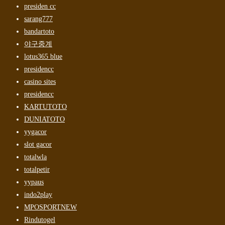
presiden cc
sarang777
bandartoto
야구중계
lotus365 blue
presidencc
casino sites
presidencc
KARTUTOTO
DUNIATOTO
yygacor
slot gacor
totalwla
totalpetir
yypaus
indo2play
MPOSPORTNEW
Rindutogel