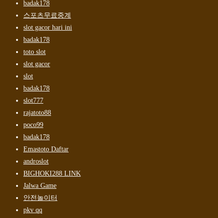
badak178
스포츠무료중계
slot gacor hari ini
badak178
toto slot
slot gacor
slot
badak178
slot777
rajatoto88
poco99
badak178
Emastoto Daftar
androslot
BIGHOKI288 LINK
Jalwa Game
안전놀이터
pkv qq