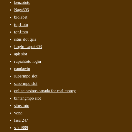
kenzototo
Naga303
biolabet
top1toto
top1toto
situs slot qris
Login Lapak303
apk slot
rupiahtoto login
pandawin
supermpo slot
supermpo slot
online casinos canada for real money
bintangmpo slot
situs toto
yono
laser247
sakti889