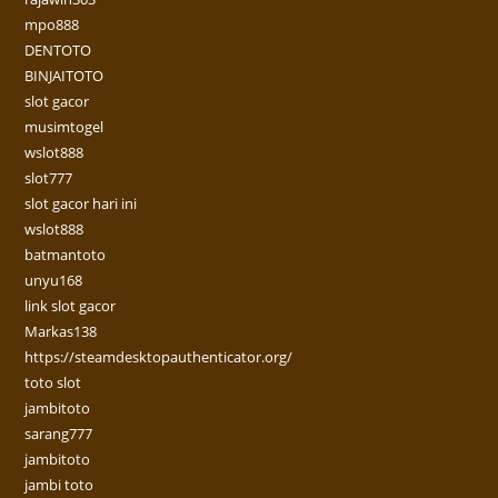
mpo888
DENTOTO
BINJAITOTO
slot gacor
musimtogel
wslot888
slot777
slot gacor hari ini
wslot888
batmantoto
unyu168
link slot gacor
Markas138
https://steamdesktopauthenticator.org/
toto slot
jambitoto
sarang777
jambitoto
jambi toto