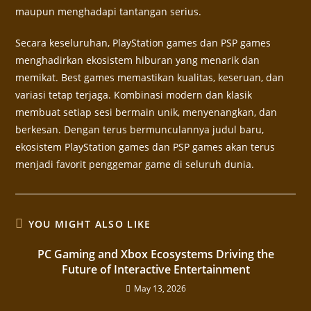
maupun menghadapi tantangan serius.
Secara keseluruhan, PlayStation games dan PSP games
menghadirkan ekosistem hiburan yang menarik dan
memikat. Best games memastikan kualitas, keseruan, dan
variasi tetap terjaga. Kombinasi modern dan klasik
membuat setiap sesi bermain unik, menyenangkan, dan
berkesan. Dengan terus bermunculannya judul baru,
ekosistem PlayStation games dan PSP games akan terus
menjadi favorit penggemar game di seluruh dunia.
YOU MIGHT ALSO LIKE
PC Gaming and Xbox Ecosystems Driving the
Future of Interactive Entertainment
May 13, 2026