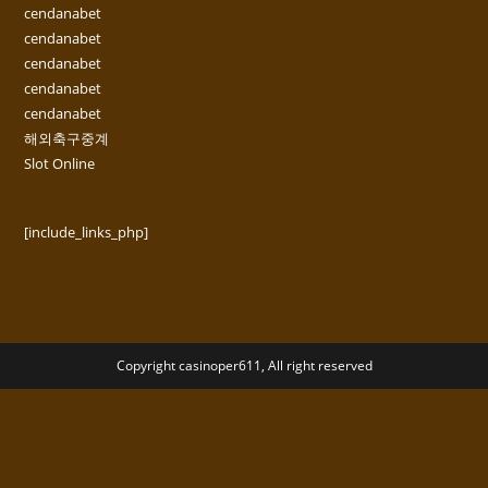
cendanabet
cendanabet
cendanabet
cendanabet
cendanabet
해외축구중계
Slot Online
[include_links_php]
Copyright casinoper611, All right reserved