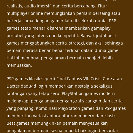
realistis, audio imersif, dan cerita bercabang. Fitur
multiplayer online memungkinkan pemain bersaing atau
bekerja sama dengan gamer lain di seluruh dunia. PSP
games tetap menarik karena memberikan gameplay
portabel yang intens dan kompetitif. Banyak judul best
games menggabungkan cerita, strategi, dan aksi, sehingga
pemain merasa benar-benar terlibat dalam dunia game.
Hal ini membuat pengalaman bermain menjadi lebih
memuaskan.
PSP games klasik seperti Final Fantasy VII: Crisis Core atau
Daxter
dadu4d login
memberikan nostalgia sekaligus
tantangan yang tetap seru. PlayStation games modern
melengkapi pengalaman dengan grafis canggih dan cerita
yang panjang. Kombinasi PlayStation games dan PSP games
memberikan variasi antara hiburan modern dan klasik.
Best games memungkinkan pemain menyesuaikan
pengalaman bermain sesuai mood, baik ingin bersantai