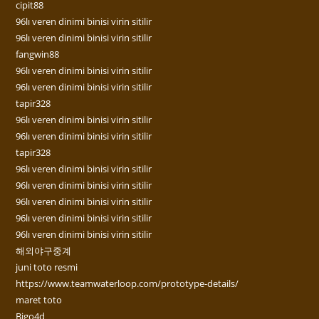
cipit88
96lı veren dinimi binisi virin sitilir
96lı veren dinimi binisi virin sitilir
fangwin88
96lı veren dinimi binisi virin sitilir
96lı veren dinimi binisi virin sitilir
tapir328
96lı veren dinimi binisi virin sitilir
96lı veren dinimi binisi virin sitilir
tapir328
96lı veren dinimi binisi virin sitilir
96lı veren dinimi binisi virin sitilir
96lı veren dinimi binisi virin sitilir
96lı veren dinimi binisi virin sitilir
96lı veren dinimi binisi virin sitilir
해외야구중계
juni toto resmi
https://www.teamwaterloop.com/prototype-details/
maret toto
Bigo4d