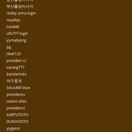
부산출장마사지
reddy anna login
royalqq
total4d
ufo777 login
yymahjong
pg
tiket123
presiden cc
sarang777
bandartoto
야구중계
lotus365 blue
presidencc
casino sites
presidencc
KARTUTOTO
DUNIATOTO
yygacor