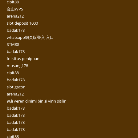
cipit88
金山WPS
arena212
slot deposit 1000
badak178
whatsapp網頁版登入 入口
STM88
badak178
Ini situs penipuan
musang178
cipit88
badak178
slot gacor
arena212
96lı veren dinimi binisi virin sitilir
badak178
badak178
badak178
badak178
cipit88