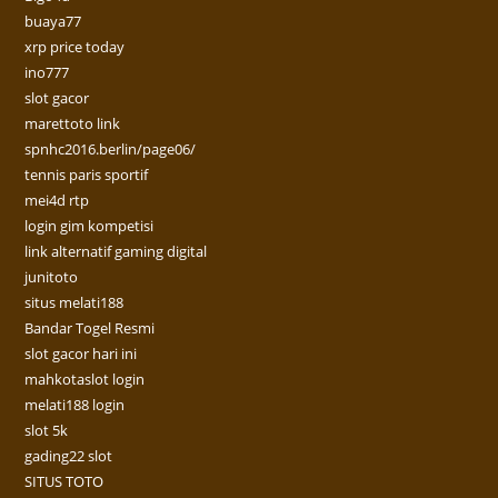
buaya77
xrp price today
ino777
slot gacor
marettoto link
spnhc2016.berlin/page06/
tennis paris sportif
mei4d rtp
login gim kompetisi
link alternatif gaming digital
junitoto
situs melati188
Bandar Togel Resmi
slot gacor hari ini
mahkotaslot login
melati188 login
slot 5k
gading22 slot
SITUS TOTO