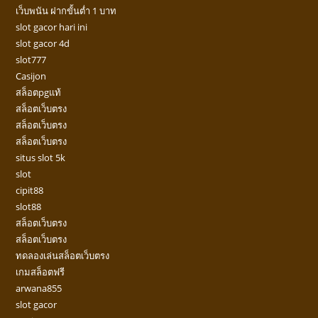
เว็บพนัน ฝากขั้นต่ำ 1 บาท
slot gacor hari ini
slot gacor 4d
slot777
Casijon
สล็อตpgแท้
สล็อตเว็บตรง
สล็อตเว็บตรง
สล็อตเว็บตรง
situs slot 5k
slot
cipit88
slot88
สล็อตเว็บตรง
สล็อตเว็บตรง
ทดลองเล่นสล็อตเว็บตรง
เกมสล็อตฟรี
arwana855
slot gacor