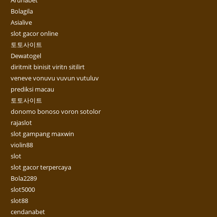
Arunabet
Bolagila
Asialive
slot gacor online
토토사이트
Dewatogel
diritmit binisit viritn sitilirt
veneve vonuvu vuvun vutuluv
prediksi macau
토토사이트
donomo bonoso voron sotolor
rajaslot
slot gampang maxwin
violin88
slot
slot gacor terpercaya
Bola2289
slot5000
slot88
cendanabet