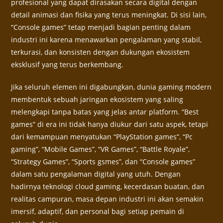
profesional yang dapat dirasakan secara digital dengan
detail animasi dan fisika yang terus meningkat. Di sisi lain,
“Console games” tetap menjadi bagian penting dalam
industri ini karena menawarkan pengalaman yang stabil,
terkurasi, dan konsisten dengan dukungan ekosistem
eksklusif yang terus berkembang.
Jika seluruh elemen ini digabungkan, dunia gaming modern
membentuk sebuah jaringan ekosistem yang saling
melengkapi tanpa batas yang jelas antar platform. “Best
games” di era ini tidak hanya diukur dari satu aspek, tetapi
dari kemampuan menyatukan “PlayStation games”, “Pc
gaming”, “Mobile Games”, “VR Games”, “Battle Royale”,
“Strategy Games”, “Sports gsmes”, dan “Console games”
dalam satu pengalaman digital yang utuh. Dengan
hadirnya teknologi cloud gaming, kecerdasan buatan, dan
realitas campuran, masa depan industri ini akan semakin
imersif, adaptif, dan personal bagi setiap pemain di