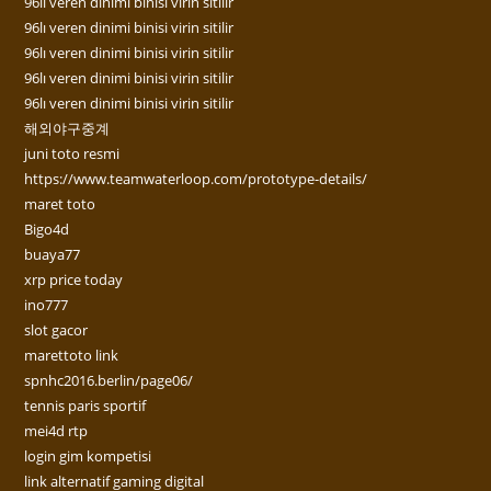
96lı veren dinimi binisi virin sitilir
96lı veren dinimi binisi virin sitilir
96lı veren dinimi binisi virin sitilir
96lı veren dinimi binisi virin sitilir
96lı veren dinimi binisi virin sitilir
해외야구중계
juni toto resmi
https://www.teamwaterloop.com/prototype-details/
maret toto
Bigo4d
buaya77
xrp price today
ino777
slot gacor
marettoto link
spnhc2016.berlin/page06/
tennis paris sportif
mei4d rtp
login gim kompetisi
link alternatif gaming digital