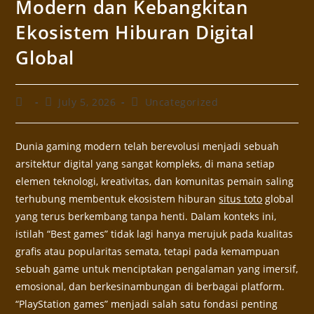
Modern dan Kebangkitan
Ekosistem Hiburan Digital
Global
July 5, 2026
Uncategorized
Dunia gaming modern telah berevolusi menjadi sebuah
arsitektur digital yang sangat kompleks, di mana setiap
elemen teknologi, kreativitas, dan komunitas pemain saling
terhubung membentuk ekosistem hiburan
situs toto
global
yang terus berkembang tanpa henti. Dalam konteks ini,
istilah “Best games” tidak lagi hanya merujuk pada kualitas
grafis atau popularitas semata, tetapi pada kemampuan
sebuah game untuk menciptakan pengalaman yang imersif,
emosional, dan berkesinambungan di berbagai platform.
“PlayStation games” menjadi salah satu fondasi penting