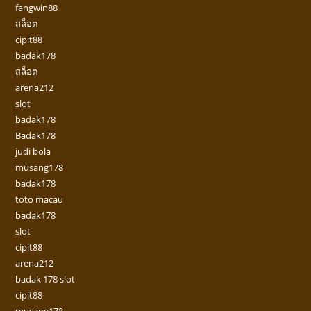
fangwin88
สล็อต
cipit88
badak178
สล็อต
arena212
slot
badak178
Badak178
judi bola
musang178
badak178
toto macau
badak178
slot
cipit88
arena212
badak 178 slot
cipit88