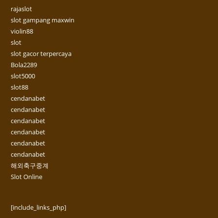
rajaslot
slot gampang maxwin
violin88
slot
slot gacor terpercaya
Bola2289
slot5000
slot88
cendanabet
cendanabet
cendanabet
cendanabet
cendanabet
cendanabet
해외축구중계
Slot Online
[include_links_php]