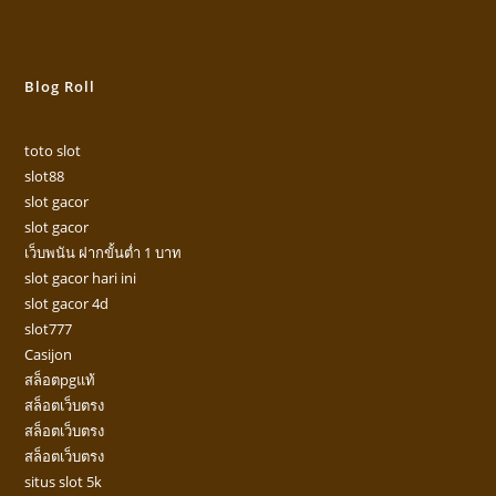
Blog Roll
toto slot
slot88
slot gacor
slot gacor
เว็บพนัน ฝากขั้นต่ำ 1 บาท
slot gacor hari ini
slot gacor 4d
slot777
Casijon
สล็อตpgแท้
สล็อตเว็บตรง
สล็อตเว็บตรง
สล็อตเว็บตรง
situs slot 5k