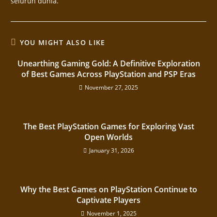
seluruh dunia.
YOU MIGHT ALSO LIKE
Unearthing Gaming Gold: A Definitive Exploration
of Best Games Across PlayStation and PSP Eras
November 27, 2025
The Best PlayStation Games for Exploring Vast
Open Worlds
January 31, 2026
Why the Best Games on PlayStation Continue to
Captivate Players
November 1, 2025