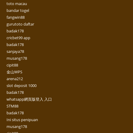
toto macau
bandar togel
fangwin88
gurutoto daftar
badak178
cricbet99 app
badak178
sanjaya78
musang178
cipit88
金山WPS
arena212
slot deposit 1000
badak178
whatsapp網頁版登入 入口
STM88
badak178
Ini situs penipuan
musang178