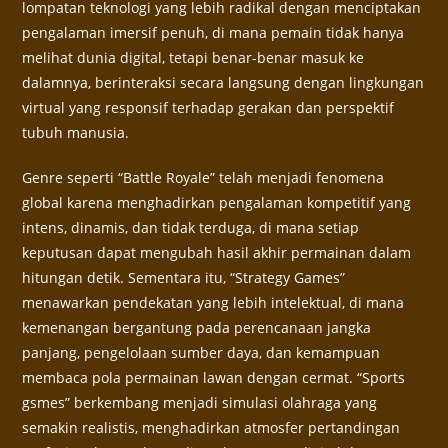
lompatan teknologi yang lebih radikal dengan menciptakan
pengalaman imersif penuh, di mana pemain tidak hanya
melihat dunia digital, tetapi benar-benar masuk ke
dalamnya, berinteraksi secara langsung dengan lingkungan
virtual yang responsif terhadap gerakan dan perspektif
tubuh manusia.
Genre seperti “Battle Royale” telah menjadi fenomena
global karena menghadirkan pengalaman kompetitif yang
intens, dinamis, dan tidak terduga, di mana setiap
keputusan dapat mengubah hasil akhir permainan dalam
hitungan detik. Sementara itu, “Strategy Games”
menawarkan pendekatan yang lebih intelektual, di mana
kemenangan bergantung pada perencanaan jangka
panjang, pengelolaan sumber daya, dan kemampuan
membaca pola permainan lawan dengan cermat. “Sports
gsmes” berkembang menjadi simulasi olahraga yang
semakin realistis, menghadirkan atmosfer pertandingan