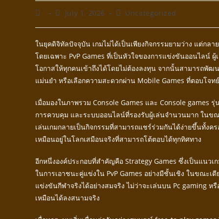
July 1, 2026
Uncategorized
ในยุคดิจิทัลปัจจุบัน เกมไม่ได้เป็นเพียงกิจกรรมยามว่าง แต่
โดยเฉพาะ PvP Games ที่เป็นหัวใจของการแข่งขันออนไลน์ ผู้เ
โอกาสให้ทุกคนเข้าถึงได้โดยไม่ต้องลงทุน จากนั้นสามารถพัฒนา
แม่นยำ หรือเลือกความสะดวกผ่าน Mobile Games ที่ตอบโจทย์ชี
เมื่อมองในภาพรวม Console Games และ Console games รุ่นใ
การควบคุม และระบบออนไลน์ที่รองรับผู้เล่นจำนวนมาก ในขณะเ
เล่นเกมกลายเป็นกิจกรรมที่สามารถแชร์ร่วมกันได้ง่ายขึ้นทั้งครอ
เหมือนอยู่ในโลกเสมือนจริงที่สามารถโต้ตอบได้ทุกทิศทาง
อีกหนึ่งองค์ประกอบที่สำคัญคือ Strategy Games ซึ่งเป็นแนว
ในการเอาชนะคู่แข่งใน PvP Games อย่างมีชั้นเชิง ในขณะเด
แข่งขันกีฬาจริงได้อย่างสมจริง ไม่ว่าจะเล่นบน Pc gaming หรือ 
เหมือนได้ลงสนามจริง