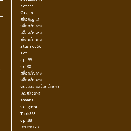
slot777
Casijon
สล็อตpgแท้
สล็อตเว็บตรง
สล็อตเว็บตรง
สล็อตเว็บตรง
situs slot 5k
slot
cipit88
ก
slot88
ร
สล็อตเว็บตรง
ก
สล็อตเว็บตรง
ทดลองเล่นสล็อตเว็บตรง
เกมสล็อตฟรี
arwana855
slot gacor
Tapir328
cipit88
BADAK178