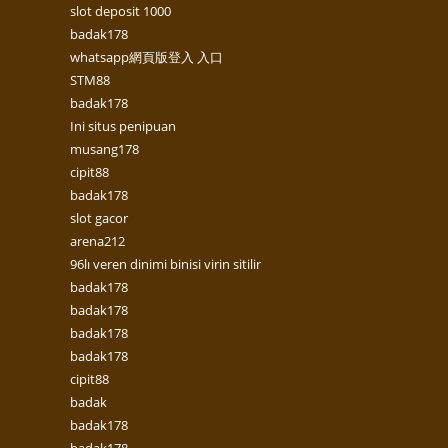
slot deposit 1000
badak178
whatsapp網頁版登入 入口
STM88
badak178
Ini situs penipuan
musang178
cipit88
badak178
slot gacor
arena212
96lı veren dinimi binisi virin sitilir
badak178
badak178
badak178
badak178
cipit88
badak
badak178