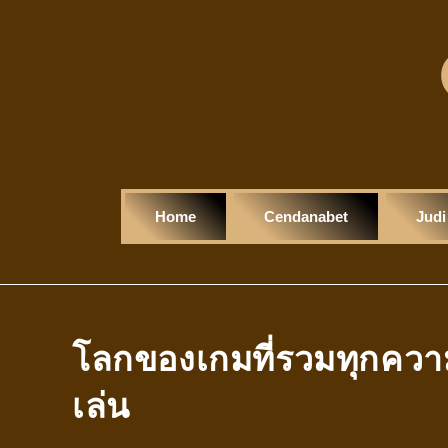
Home
Cendanabet
Judi
โลกของเกมที่รวมทุกความ
เล่น