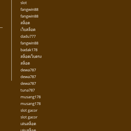
slot
fangwin88
fangwin88
สล็อต
เว็บสล็อต
dadu777
fangwin88
badak178
สล็อตเว็บตรง
สล็อต
dewa787
dewa787
dewa787
tuna787
musang178
musang178
slot gacor
slot gacor
เล่นสล็อต
เล่นสล็อต