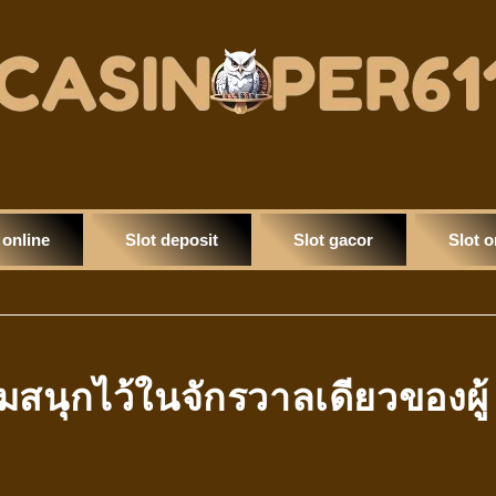
 online
Slot deposit
Slot gacor
Slot o
สนุกไว้ในจักรวาลเดียวของผู้