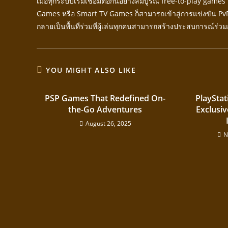
เมื่อทุกระบบเริ่มเชื่อมต่อกันอย่างสมบูรณ์ free-to-play games 
Games หรือ Smart TV Games ก็สามารถเข้าสู่การแข่งขัน PvP
กลายเป็นพื้นที่ร่วมที่ผู้เล่นทุกคนสามารถสร้างประสบการณ์ร่วมก
YOU MIGHT ALSO LIKE
PSP Games That Redefined On-
PlayStat
the-Go Adventures
Exclusi
August 26, 2025
N