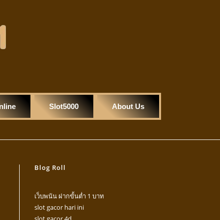
nline
Slot5000
About Us
Blog Roll
เว็บพนัน ฝากขั้นต่ำ 1 บาท
slot gacor hari ini
slot gacor 4d