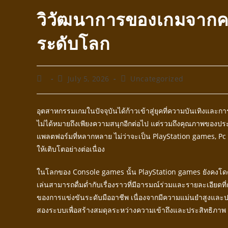
วิวัฒนาการของเกมจากคว
ระดับโลก
July 5, 2026
Uncategorized
อุตสาหกรรมเกมในปัจจุบันได้ก้าวเข้าสู่ยุคที่ความบันเทิงแล
ไม่ได้หมายถึงเพียงความสนุกอีกต่อไป แต่รวมถึงคุณภาพของ
แพลตฟอร์มที่หลากหลาย ไม่ว่าจะเป็น PlayStation games, P
ให้เติบโตอย่างต่อเนื่อง
ในโลกของ Console games นั้น PlayStation games ยังคงโดดเด่
เล่นสามารถดื่มด่ำกับเรื่องราวที่มีอารมณ์ร่วมและรายละเอียดท
ของการแข่งขันระดับมืออาชีพ เนื่องจากมีความแม่นยำสูงและปร
สองระบบเพื่อสร้างสมดุลระหว่างความเข้าถึงและประสิทธิภาพ