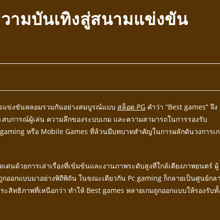
ามบันเทิงสู่สนามแข่งขัน
ะการแข่งขันหลอมรวมกันอย่างสมบูรณ์แบบ
สล็อต PG
คำว่า “Best games” จึง
ประสบการณ์ผู้เล่น ความลึกของระบบเกม และความสามารถในการรองรับ
c gaming หรือ Mobile Games ที่ล้วนมีบทบาทสำคัญในการผลักดันวงการเ
นด้วยการเล่าเรื่องที่เข้มข้นและงานภาพระดับสูงที่ใกล้เคียงภาพยนตร์ ผู้
ี่ถูกออกแบบมาอย่างพิถีพิถัน ในขณะเดียวกัน Pc gaming ก็กลายเป็นศูนย์กล
ะสิทธิภาพที่เหนือกว่า ทำให้ Best games หลายเกมถูกออกแบบให้รองรับทั้