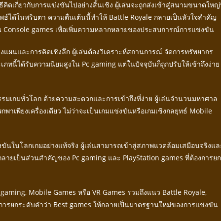
ธีคิดเกี่ยวกับการแข่งขันไปอย่างสิ้นเชิง ผู้เล่นจะถูกส่งเข้าสู่สนามขนาดใหญ่ท
ธ์ได้ในพริบตา ความตื่นเต้นนี้ทำให้ Battle Royale กลายเป็นหัวใจสำคัญ
 Console games เพื่อเพิ่มความหลากหลายของประสบการณ์การแข่งขัน
างแผนและการคิดเชิงลึก ผู้เล่นต้องวิเคราะห์สถานการณ์ จัดการทรัพยากร
นี้ได้รับความนิยมสูงใน Pc gaming แต่ในปัจจุบันก็ถูกปรับให้เข้าถึงง่าย
มเกมทั่วโลก ด้วยความสะดวกและการเข้าถึงที่ง่าย ผู้เล่นจำนวนมหาศาล
เพียงเครื่องเดียว ไม่ว่าจะเป็นเกมแข่งขันหรือเกมเชิงกลยุทธ์ Mobile
งขันในโลกเกมอย่างแท้จริง ผู้เล่นสามารถเข้าสู่สภาพแวดล้อมเสมือนจริงแล
 กลายเป็นส่วนสำคัญของ Pc gaming และ PlayStation games ที่ต้องการยก
Pc gaming, Mobile Games หรือ VR Games รวมถึงแนว Battle Royale,
การยกระดับคำว่า Best games ให้กลายเป็นมาตรฐานใหม่ของการแข่งขัน