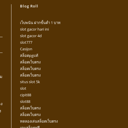
Blog Roll
เว็บพนัน ฝากขั้นต่ำ 1 บาท
slot gacor hari ini
slot gacor 4d
slot777
Casijon
สล็อตpgแท้
สล็อตเว็บตรง
สล็อตเว็บตรง
สล็อตเว็บตรง
กม
situs slot 5k
slot
cipit88
slot88
าง
สล็อตเว็บตรง
ง
สล็อตเว็บตรง
ทดลองเล่นสล็อตเว็บตรง
เกมสล็อตฟรี