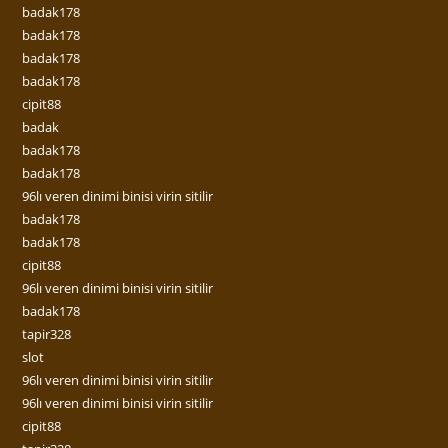
badak178
badak178
badak178
badak178
cipit88
badak
badak178
badak178
96lı veren dinimi binisi virin sitilir
badak178
badak178
cipit88
96lı veren dinimi binisi virin sitilir
badak178
tapir328
slot
96lı veren dinimi binisi virin sitilir
96lı veren dinimi binisi virin sitilir
cipit88