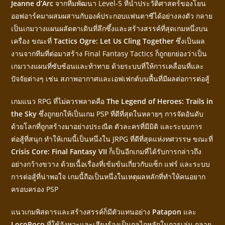
Jeanne d’Arc
จากทีมพัฒนา Level-5 ที่นำประวัติศาสตร์ของโยน
ออฟอาร์คมาผสมผสานกับองค์ประกอบแฟนตาซีได้อย่างลงตัว กลาย
เป็นเกมวางแผนผลัดตาเดินที่ลึกซึ้งและสร้างสรรค์ที่สุดเกมหนึ่งบน
เครื่อง ขณะที่
Tactics Ogre: Let Us Cling Together
ซึ่งเป็นผล
งานจากทีมที่ต่อมาสร้าง Final Fantasy Tactics ก็ถูกยกย่องว่าเป็น
เกมวางแผนที่ซับซ้อนและท้าทาย ด้วยระบบที่ให้การเคลื่อนที่และ
ปัจจัยต่างๆ เช่น สภาพอากาศและเอฟเฟกต์บนพื้นที่มีผลต่อการต่อสู้
เกมแนว RPG ที่ไม่ควรพลาดคือ
The Legend of Heroes: Trails in
the Sky
ซึ่งถูกยกให้เป็นเกม PSP ที่ดีที่สุดในหลายๆ การจัดอันดับ
ด้วยโลกที่ถูกสร้างมาอย่างประณีต ตัวละครที่มีมิติ และระบบการ
ต่อสู้ที่สนุก ทำให้เกมนี้เป็นหนึ่งใน JRPG ที่ดีที่สุดแห่งทศวรรษ ขณะที่
Crisis Core: Final Fantasy VII
ก็เป็นอีกเกมที่ได้รับการกล่าวถึง
อย่างกว้างขวาง ด้วยเนื้อเรื่องที่เข้มข้นเกี่ยวกับแซ็ก แฟร์ และระบบ
การต่อสู้ที่น่าพอใจ เกมนี้ถือเป็นหนึ่งในเหตุผลหลักที่ทำให้คนอยาก
ครอบครอง PSP
แนวเกมพิสดารและสร้างสรรค์ก็มีตัวแทนอย่าง
Patapon
และ
LocoRoco
ที่ใช้จังหวะและเสียงร้องเป็นกลไกหลักในการเล่น กลาย