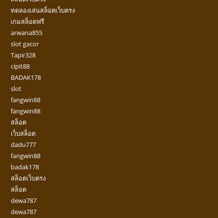
ทดลองเล่นสล็อตเว็บตรง
เกมสล็อตฟรี
arwana855
slot gacor
Tapir328
cipit88
BADAK178
slot
fangwin88
fangwin88
สล็อต
เว็บสล็อต
dadu777
fangwin88
badak178
สล็อตเว็บตรง
สล็อต
dewa787
dewa787