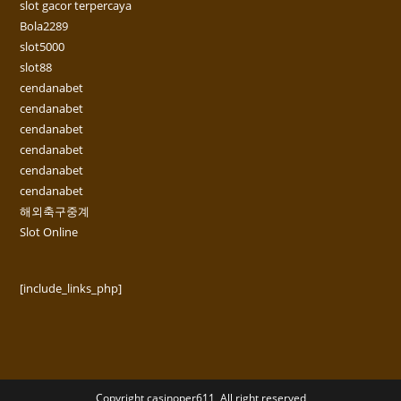
slot gacor terpercaya
Bola2289
slot5000
slot88
cendanabet
cendanabet
cendanabet
cendanabet
cendanabet
cendanabet
해외축구중계
Slot Online
[include_links_php]
Copyright casinoper611, All right reserved