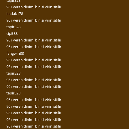
tapir328
96lı veren dinimi binisi virin sitilir
badak178
96lı veren dinimi binisi virin sitilir
tapir328
cipit88
96lı veren dinimi binisi virin sitilir
96lı veren dinimi binisi virin sitilir
fangwin88
96lı veren dinimi binisi virin sitilir
96lı veren dinimi binisi virin sitilir
tapir328
96lı veren dinimi binisi virin sitilir
96lı veren dinimi binisi virin sitilir
tapir328
96lı veren dinimi binisi virin sitilir
96lı veren dinimi binisi virin sitilir
96lı veren dinimi binisi virin sitilir
96lı veren dinimi binisi virin sitilir
96lı veren dinimi binisi virin sitilir