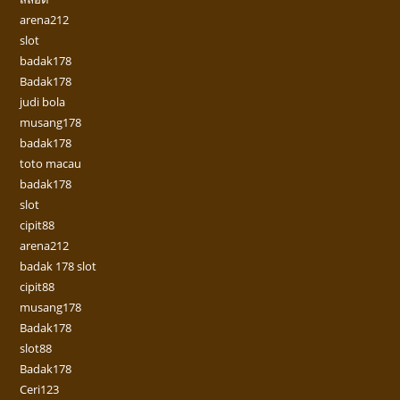
arena212
slot
badak178
Badak178
judi bola
musang178
badak178
toto macau
badak178
slot
cipit88
arena212
badak 178 slot
cipit88
musang178
Badak178
slot88
Badak178
Ceri123