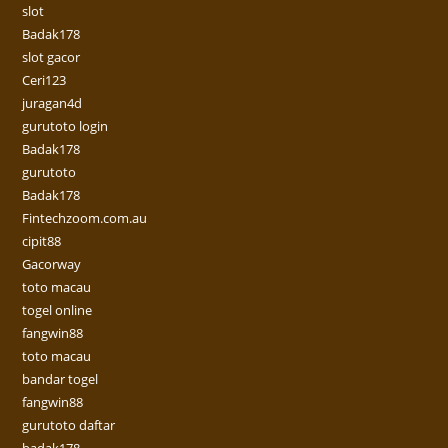
slot
Badak178
slot gacor
Ceri123
juragan4d
gurutoto login
Badak178
gurutoto
Badak178
Fintechzoom.com.au
cipit88
Gacorway
toto macau
togel online
fangwin88
toto macau
bandar togel
fangwin88
gurutoto daftar