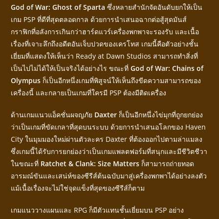
God of War: Ghost of Sparta
ซึ่งหลายสำนักจัดอันดับยกให้เป็น
เกม PSP ที่ดีที่สุดตลอดกาล ด้วยการนำเสนอฉากต่อสู้สุดมันส์
กราฟิกที่อลังการเกินกว่าฮาร์ดแวร์เครื่องพกพาจะรองรับ และเนื้อ
เรื่องที่เจาะลึกถึงอดีตอันเจ็บปวดของเครโทส เกมนี้คือตัวอย่างชั้น
เยี่ยมที่แสดงให้เห็นว่า Ready at Dawn Studios สามารถทำสิ่งที่
เป็นไปไม่ได้ให้เป็นจริงได้อย่างไร ขณะที่
God of War: Chains of
Olympus
ก็เป็นอีกหนึ่งเกมที่พิสูจน์ให้เห็นถึงขีดความสามารถของ
เครื่องนี้ และกลายเป็นเกมที่ใครมี PSP ต้องมีติดเครื่อง
ด้านเกมแนวแอ็คชั่นผจญภัย
Daxter
ก็เป็นอีกหนึ่งไข่มุกที่ถูกยกย่อง
ว่าเป็นเกมที่ขัดเกลาที่สุดบนระบบ ด้วยการนำเสนอโลกของ Haven
City ในมุมมองใหม่ผ่านตัวละคร Daxter ที่ต้องออกไปตามล่าแมลง
ซึ่งเกมนี้ได้รับการยกย่องว่าเป็นเกมแพลตฟอร์มที่สนุกและมีชีวิตชีวา
ในขณะที่
Ratchet & Clank: Size Matters
ก็สามารถถ่ายทอด
อารมณ์ขันและเสน่ห์ของซีรีส์ต้นฉบับมาสู่เครื่องพกพาได้อย่างลงตัว
แม้เนื้อเรื่องจะไม่ใช่จุดแข็งที่สุดของซีรีส์ก็ตาม
เกมแนววางแผนและ RPG ก็มีตัวแทนชั้นเยี่ยมบน PSP อย่าง