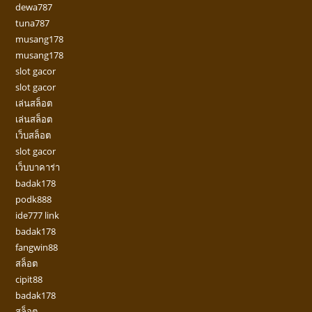
dewa787
tuna787
musang178
musang178
slot gacor
slot gacor
เล่นสล็อต
เล่นสล็อต
เว็บสล็อต
slot gacor
เว็บบาคาร่า
badak178
podk888
ide777 link
badak178
fangwin88
สล็อต
cipit88
badak178
สล็อต